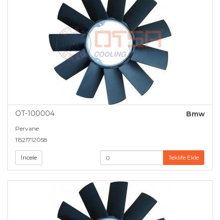
OT-100004
Bmw
Pervane
11521712058
İncele
Teklife Ekle