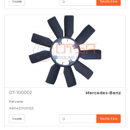
İncele
Teklife Ekle
Peugeot (6)
Renault (8)
Scania (5)
Skoda (2)
SSangyong (1)
Tata (1)
Toyota (2)
OT-100002
Mercedes-Benz
Volkswagen (8)
Pervane
A6042000123
Volvo (7)
İncele
Teklife Ekle