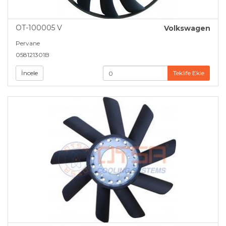
OT-100005 V
Volkswagen
Pervane
058121301B
İncele
Teklife Ekle