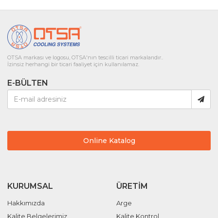
OTSA markası ve logosu, OTSA'nın tescilli ticari markalarıdır..
İzinsiz herhangi bir ticari faaliyet için kullanılamaz.
E-BÜLTEN
Online Katalog
KURUMSAL
ÜRETIM
Hakkımızda
Arge
Kalite Belgelerimiz
Kalite Kontrol