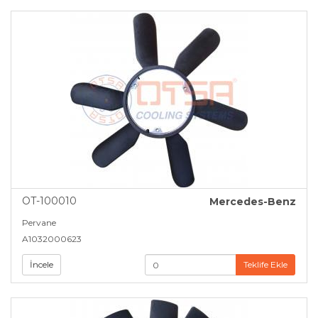
OT-100010
Mercedes-Benz
Pervane
A1032000623
İncele
Teklife Ekle