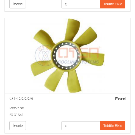
İncele
Teklife Ekle
OT-100009
Ford
Pervane
6701641
İncele
Teklife Ekle