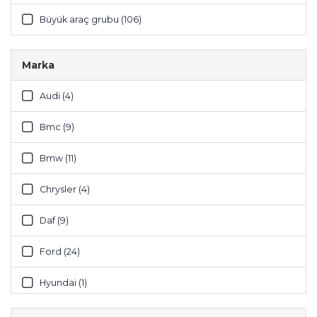
Büyük araç grubu (106)
Marka
Audi (4)
Bmc (9)
Bmw (11)
Chrysler (4)
Daf (9)
Ford (24)
Hyundai (1)
Isuzu (2)