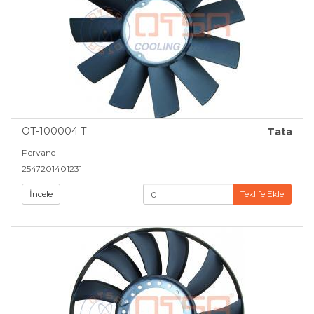
OT-100004 T
Tata
Pervane
2547201401231
İncele
Teklife Ekle