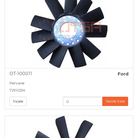
OT-100011
Ford
Pervane
7290254
İncele
Teklife Ekle