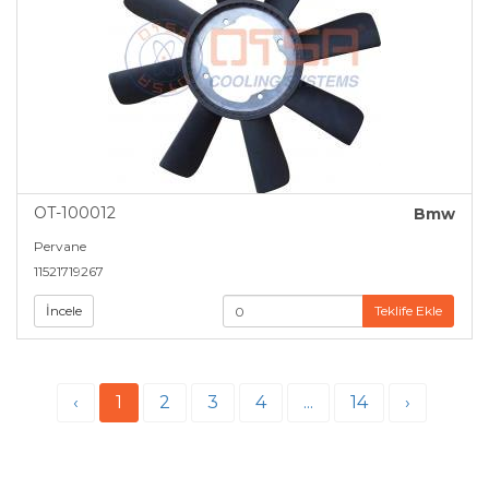
OT-100012
Bmw
Pervane
11521719267
İncele
Teklife Ekle
‹
1
2
3
4
...
14
›