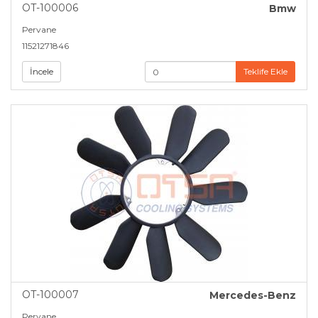
OT-100006
Bmw
Pervane
11521271846
İncele
Teklife Ekle
OT-100007
Mercedes-Benz
Pervane