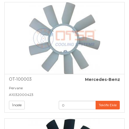
OT-100003
Mercedes-Benz
Pervane
A1032000423
İncele
Teklife Ekle