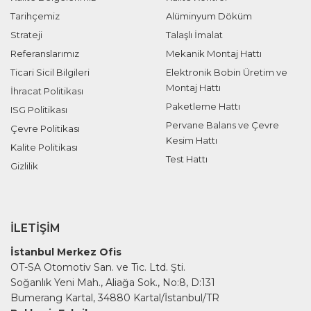
Tarihçemiz
Alüminyum Döküm
Strateji
Talaşlı İmalat
Referanslarımız
Mekanik Montaj Hattı
Ticari Sicil Bilgileri
Elektronik Bobin Üretim ve
Montaj Hattı
İhracat Politikası
Paketleme Hattı
ISG Politikası
Pervane Balans ve Çevre
Çevre Politikası
Kesim Hattı
Kalite Politikası
Test Hattı
Gizlilik
İLETIŞIM
İstanbul Merkez Ofis
OT-SA Otomotiv San. ve Tic. Ltd. Şti.
Soğanlık Yeni Mah., Aliağa Sok., No:8, D:131
Bumerang Kartal, 34880 Kartal/İstanbul/TR