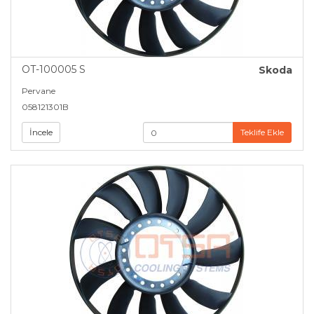
OT-100005 S
Skoda
Pervane
058121301B
İncele
Teklife Ekle