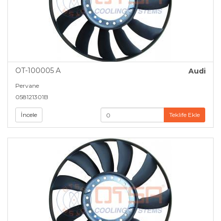
OT-100005 A
Audi
Pervane
058121301B
İncele
Teklife Ekle