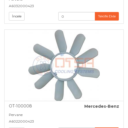
A6032000423
İncele
Teklife Ekle
OT-100008
Mercedes-Benz
Pervane
A6022000423