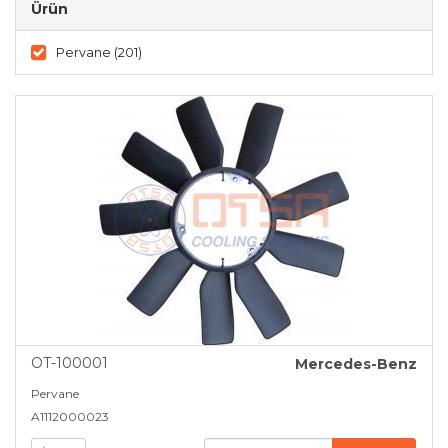
Ürün
Iveco (16)
Pervane (201)
Jcb (1)
Kia (1)
Land Rover (3)
Man (21)
Mazda (1)
Mercedes-Benz (48)
Mitsubishi (1)
OT-100001
Mercedes-Benz
Nissan (1)
Pervane
A1112000023
Opel (4)