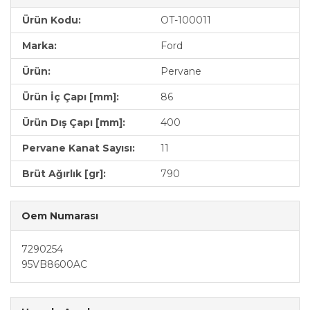
Ürün Kodu:
OT-100011
Marka:
Ford
Ürün:
Pervane
Ürün İç Çapı [mm]:
86
Ürün Dış Çapı [mm]:
400
Pervane Kanat Sayısı:
11
Brüt Ağırlık [gr]:
790
Oem Numarası
7290254
95VB8600AC