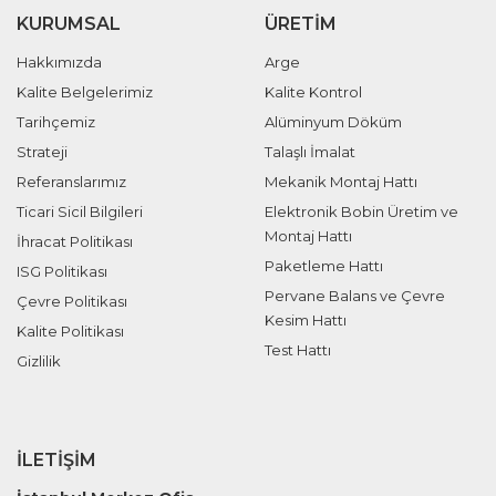
KURUMSAL
ÜRETIM
Hakkımızda
Arge
Kalite Belgelerimiz
Kalite Kontrol
Tarihçemiz
Alüminyum Döküm
Strateji
Talaşlı İmalat
Referanslarımız
Mekanik Montaj Hattı
Ticari Sicil Bilgileri
Elektronik Bobin Üretim ve
Montaj Hattı
İhracat Politikası
Paketleme Hattı
ISG Politikası
Pervane Balans ve Çevre
Çevre Politikası
Kesim Hattı
Kalite Politikası
Test Hattı
Gizlilik
İLETIŞIM