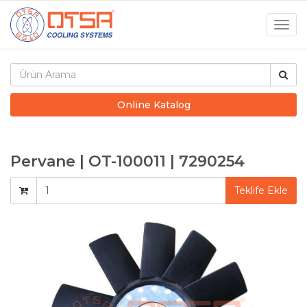
Togg
navig
Online Katalog
Pervane | OT-100011 | 7290254
Teklife Ekle