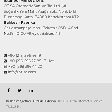
İstanbul Merkez Ofis
OT-SA Otomotiv San. ve Tic. Ltd. Şti.
Soğanlık Yeni Mah., Aliağa Sok., No:8, D:131
Bumerang Kartal, 34880 Kartal/İstanbul/TR
Balıkesir Fabrika
Gaziosmanpaşa Mah., Balıkesir OSB., 4.Cad.
No:19, 10100 Altıeylül/Balıkesir/TR
+90 (216) 396 44 19
+90 (216) 596 27 85
- 3 Hat
+90 (216) 396 44 20
info@ot-sa.com
Kullanım Şartları
|
Gizlilik Bildirimi
| © 2026 Otsa Otomotiv San.ve
Tic.Ltd.Şti.