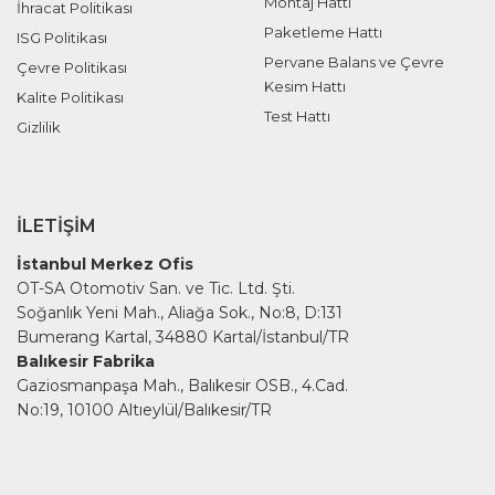
Montaj Hattı
İhracat Politikası
Paketleme Hattı
ISG Politikası
Pervane Balans ve Çevre
Çevre Politikası
Kesim Hattı
Kalite Politikası
Test Hattı
Gizlilik
İLETIŞIM
İstanbul Merkez Ofis
OT-SA Otomotiv San. ve Tic. Ltd. Şti.
Soğanlık Yeni Mah., Aliağa Sok., No:8, D:131
Bumerang Kartal, 34880 Kartal/İstanbul/TR
Balıkesir Fabrika
Gaziosmanpaşa Mah., Balıkesir OSB., 4.Cad.
No:19, 10100 Altıeylül/Balıkesir/TR