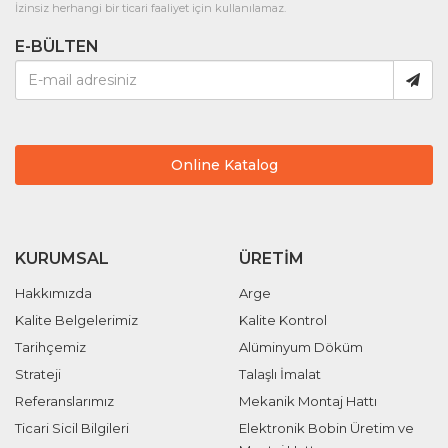
İzinsiz herhangi bir ticari faaliyet için kullanılamaz.
E-BÜLTEN
Online Katalog
KURUMSAL
ÜRETIM
Hakkımızda
Arge
Kalite Belgelerimiz
Kalite Kontrol
Tarihçemiz
Alüminyum Döküm
Strateji
Talaşlı İmalat
Referanslarımız
Mekanik Montaj Hattı
Ticari Sicil Bilgileri
Elektronik Bobin Üretim ve