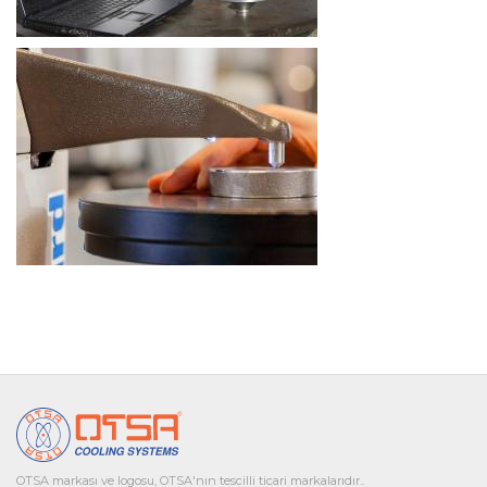
OTSA markası ve logosu, OTSA'nın tescilli ticari markalarıdır..