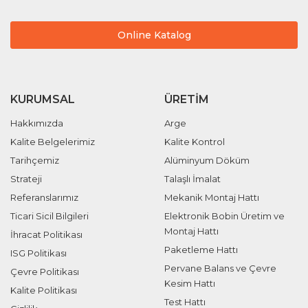
Online Katalog
KURUMSAL
ÜRETIM
Hakkımızda
Arge
Kalite Belgelerimiz
Kalite Kontrol
Tarihçemiz
Alüminyum Döküm
Strateji
Talaşlı İmalat
Referanslarımız
Mekanik Montaj Hattı
Ticari Sicil Bilgileri
Elektronik Bobin Üretim ve
Montaj Hattı
İhracat Politikası
Paketleme Hattı
ISG Politikası
Pervane Balans ve Çevre
Çevre Politikası
Kesim Hattı
Kalite Politikası
Test Hattı