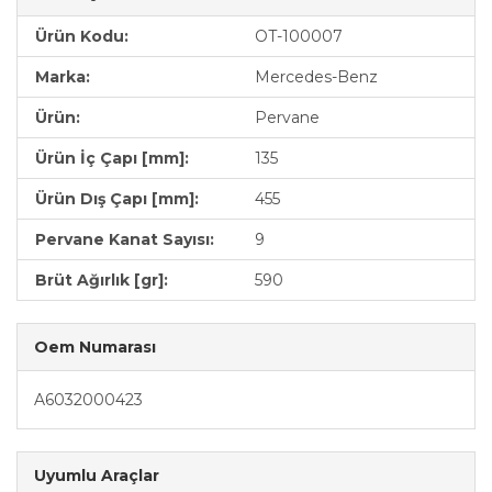
Ürün Kodu:
OT-100007
Marka:
Mercedes-Benz
Ürün:
Pervane
Ürün İç Çapı [mm]:
135
Ürün Dış Çapı [mm]:
455
Pervane Kanat Sayısı:
9
Brüt Ağırlık [gr]:
590
Oem Numarası
A6032000423
Uyumlu Araçlar