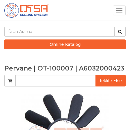
Togg
navig
Online Katalog
Pervane | OT-100007 | A6032000423
Teklife Ekle