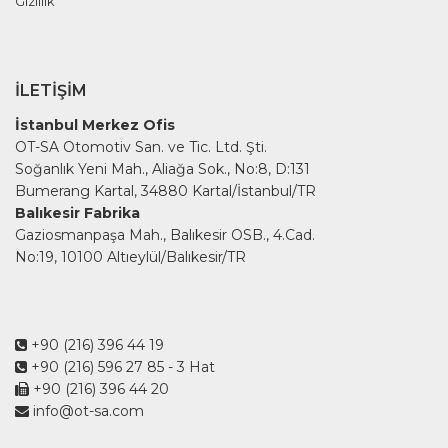
Gizlilik
İLETIŞIM
İstanbul Merkez Ofis
OT-SA Otomotiv San. ve Tic. Ltd. Şti.
Soğanlık Yeni Mah., Aliağa Sok., No:8, D:131
Bumerang Kartal, 34880 Kartal/İstanbul/TR
Balıkesir Fabrika
Gaziosmanpaşa Mah., Balıkesir OSB., 4.Cad.
No:19, 10100 Altıeylül/Balıkesir/TR
+90 (216) 396 44 19
+90 (216) 596 27 85
- 3 Hat
+90 (216) 396 44 20
info@ot-sa.com