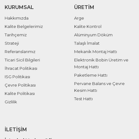
KURUMSAL
ÜRETIM
Hakkımızda
Arge
Kalite Belgelerimiz
Kalite Kontrol
Tarihçemiz
Alüminyum Döküm
Strateji
Talaşlı İmalat
Referanslarımız
Mekanik Montaj Hattı
Ticari Sicil Bilgileri
Elektronik Bobin Üretim ve
Montaj Hattı
İhracat Politikası
Paketleme Hattı
ISG Politikası
Pervane Balans ve Çevre
Çevre Politikası
Kesim Hattı
Kalite Politikası
Test Hattı
Gizlilik
İLETIŞIM