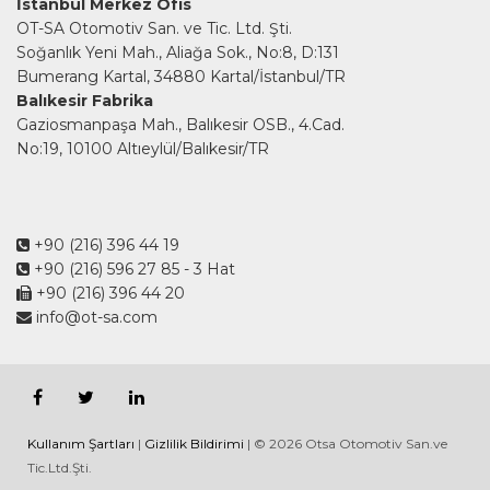
İstanbul Merkez Ofis
OT-SA Otomotiv San. ve Tic. Ltd. Şti.
Soğanlık Yeni Mah., Aliağa Sok., No:8, D:131
Bumerang Kartal, 34880 Kartal/İstanbul/TR
Balıkesir Fabrika
Gaziosmanpaşa Mah., Balıkesir OSB., 4.Cad.
No:19, 10100 Altıeylül/Balıkesir/TR
+90 (216) 396 44 19
+90 (216) 596 27 85
- 3 Hat
+90 (216) 396 44 20
info@ot-sa.com
Kullanım Şartları
|
Gizlilik Bildirimi
| © 2026 Otsa Otomotiv San.ve
Tic.Ltd.Şti.