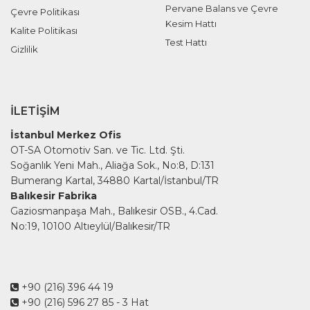
Pervane Balans ve Çevre
Çevre Politikası
Kesim Hattı
Kalite Politikası
Test Hattı
Gizlilik
İLETIŞIM
İstanbul Merkez Ofis
OT-SA Otomotiv San. ve Tic. Ltd. Şti.
Soğanlık Yeni Mah., Aliağa Sok., No:8, D:131
Bumerang Kartal, 34880 Kartal/İstanbul/TR
Balıkesir Fabrika
Gaziosmanpaşa Mah., Balıkesir OSB., 4.Cad.
No:19, 10100 Altıeylül/Balıkesir/TR
+90 (216) 396 44 19
+90 (216) 596 27 85
- 3 Hat