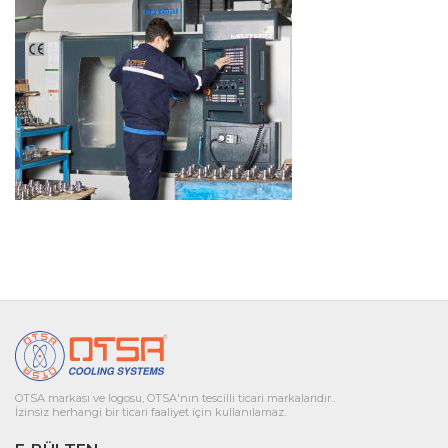
OTSA markası ve logosu, OTSA'nın tescilli ticari markalarıdır..
İzinsiz herhangi bir ticari faaliyet için kullanılamaz.