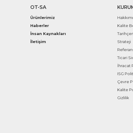
OT-SA
KURU
Ürünlerimiz
Hakkım
Haberler
Kalite B
İnsan Kaynakları
Tarihçe
İletişim
Strateji
Referans
Ticari Sic
İhracat P
ISG Polit
Çevre Po
Kalite Po
Gizlilik