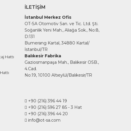
İLETIŞIM
İstanbul Merkez Ofis
OT-SA Otomotiv San. ve Tic. Ltd. Şti.
Soğanlık Yeni Mah., Aliağa Sok., No:8,
D:131
Bumerang Kartal, 34880 Kartal/
İstanbul/TR
Balıkesir Fabrika
aj Hattı
Gaziosmanpaşa Mah., Balıkesir OSB.,
4.Cad.
Hattı
No:19, 10100 Altıeylül/Balıkesir/TR
+90 (216) 396 44 19
+90 (216) 596 27 85
- 3 Hat
+90 (216) 396 44 20
info@ot-sa.com