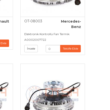
OT-08003
nault
Mercedes-
Benz
Elektronik Kontrollü Fan Termik
A0002007722
 Ekle
İncele
Teklife Ekle