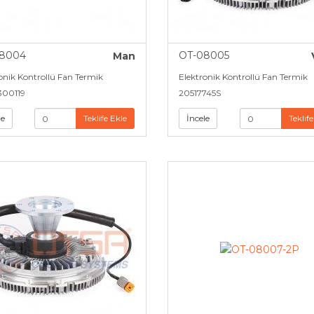
8004
OT-08005
Man
onik Kontrollü Fan Termik
Elektronik Kontrollü Fan Termik
300119
20517745S
le
Teklife Ekle
İncele
Teklife