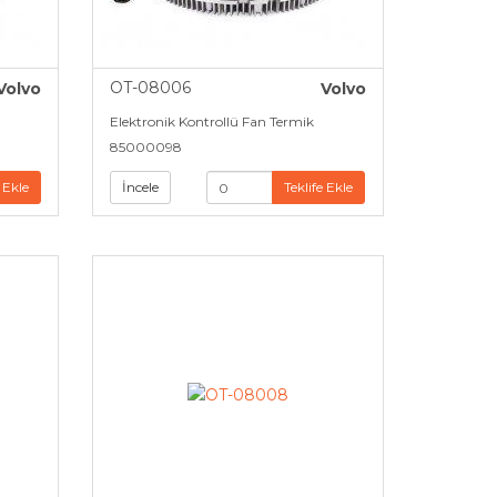
OT-08006
Volvo
Volvo
Elektronik Kontrollü Fan Termik
85000098
 Ekle
İncele
Teklife Ekle