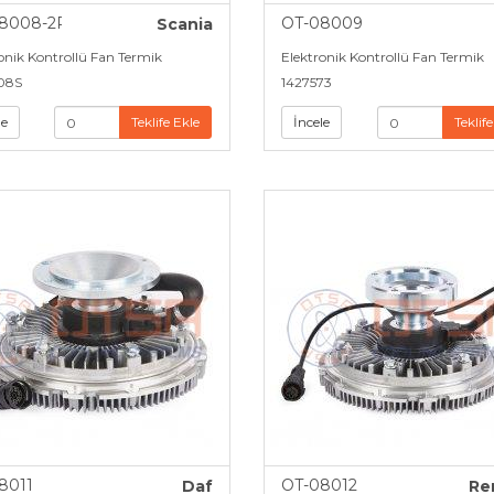
8008-2P
OT-08009
Scania
onik Kontrollü Fan Termik
Elektronik Kontrollü Fan Termik
08S
1427573
le
Teklife Ekle
İncele
Teklife
8011
OT-08012
Daf
Re