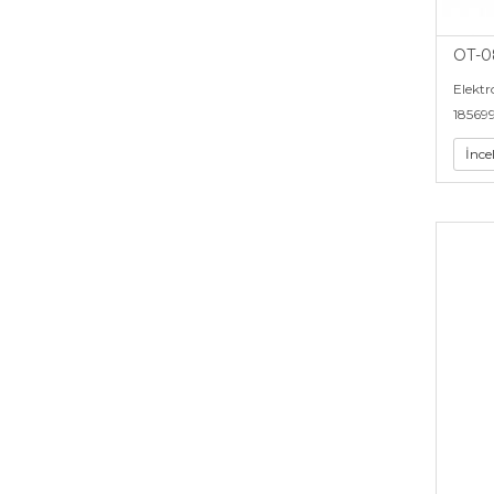
OT-0
Elektr
18569
İnce