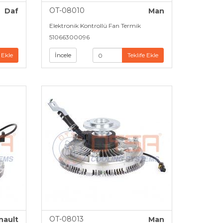
OT-08010
Daf
Man
Elektronik Kontrollü Fan Termik
51066300096
 Ekle
İncele
Teklife Ekle
OT-08013
nault
Man