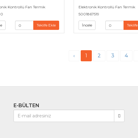
onik Kontrollü Fan Termik
Elektronik Kontrollü Fan Termik
70
5001867519
le
Teklife Ekle
İncele
Teklife
‹
1
2
3
4
E-BÜLTEN