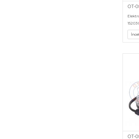
OT-0
Elektr
15203
İnce
OT-0