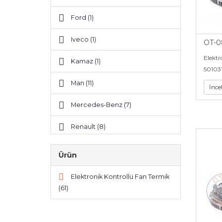
Ford (1)
Iveco (1)
OT-0
Elektr
Kamaz (1)
50103
Man (11)
İnce
Mercedes-Benz (7)
Renault (8)
Scania (12)
Ürün
Volvo (14)
Elektronik Kontrollü Fan Termik
(61)