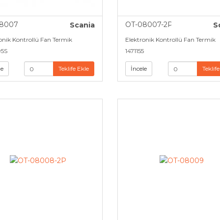
8007
OT-08007-2P
Scania
S
onik Kontrollü Fan Termik
Elektronik Kontrollü Fan Termik
95S
1471155
le
Teklife Ekle
İncele
Teklife