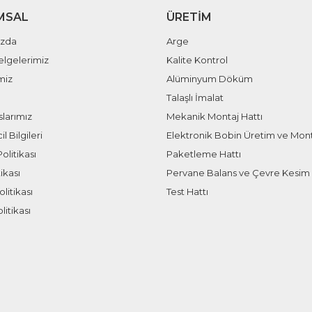
MSAL
ÜRETIM
ızda
Arge
elgelerimiz
Kalite Kontrol
miz
Alüminyum Döküm
Talaşlı İmalat
larımız
Mekanik Montaj Hattı
il Bilgileri
Elektronik Bobin Üretim ve Mont
olitikası
Paketleme Hattı
ikası
Pervane Balans ve Çevre Kesim 
litikası
Test Hattı
litikası