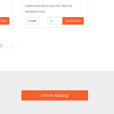
Elektronik Kontrollü Fan Termik
51066300106
 Ekle
İncele
Teklife Ekle
5
›
Online Katalog