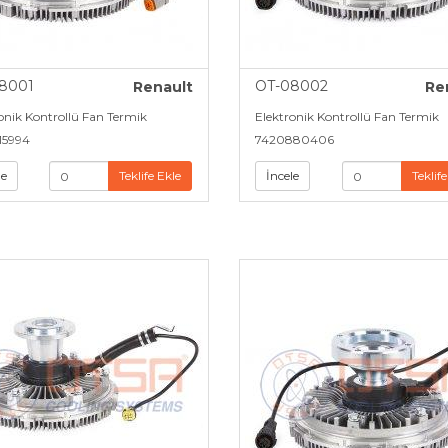
8001
OT-08002
Renault
Re
onik Kontrollü Fan Termik
Elektronik Kontrollü Fan Termik
15994
7420880406
le
Teklife Ekle
İncele
Teklife