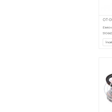
OT-0
Elektr
51066
İnce