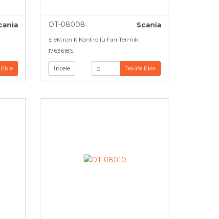
OT-08008
cania
Scania
Elektronik Kontrollü Fan Termik
1763618S
 Ekle
İncele
Teklife Ekle