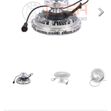
Next
Next