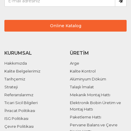
Online Katalog
KURUMSAL
ÜRETIM
Hakkımızda
Arge
Kalite Belgelerimiz
Kalite Kontrol
Tarihçemiz
Alüminyum Döküm
Strateji
Talaşlı İmalat
Referanslarımız
Mekanik Montaj Hattı
Ticari Sicil Bilgileri
Elektronik Bobin Üretim ve
Montaj Hattı
İhracat Politikası
Paketleme Hattı
ISG Politikası
Pervane Balans ve Çevre
Çevre Politikası