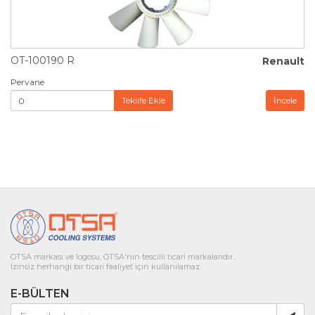
OT-100190 R
Renault
Pervane
Teklife Ekle
İncele
OTSA markası ve logosu, OTSA'nın tescilli ticari markalarıdır..
İzinsiz herhangi bir ticari faaliyet için kullanılamaz.
E-BÜLTEN