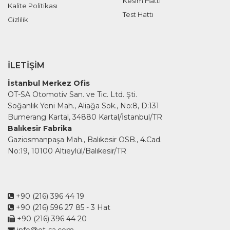
Kesim Hattı
Kalite Politikası
Test Hattı
Gizlilik
İLETIŞIM
İstanbul Merkez Ofis
OT-SA Otomotiv San. ve Tic. Ltd. Şti.
Soğanlık Yeni Mah., Aliağa Sok., No:8, D:131
Bumerang Kartal, 34880 Kartal/İstanbul/TR
Balıkesir Fabrika
Gaziosmanpaşa Mah., Balıkesir OSB., 4.Cad.
No:19, 10100 Altıeylül/Balıkesir/TR
+90 (216) 396 44 19
+90 (216) 596 27 85
- 3 Hat
+90 (216) 396 44 20