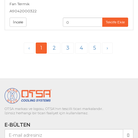
Fan Termik
A9042000322
İncele
Teklife Ekle
‹
1
2
3
4
5
›
OTSA markası ve logosu, OTSA'nın tescilli ticari markalarıdır..
İzinsiz herhangi bir ticari faaliyet için kullanılamaz.
E-BÜLTEN