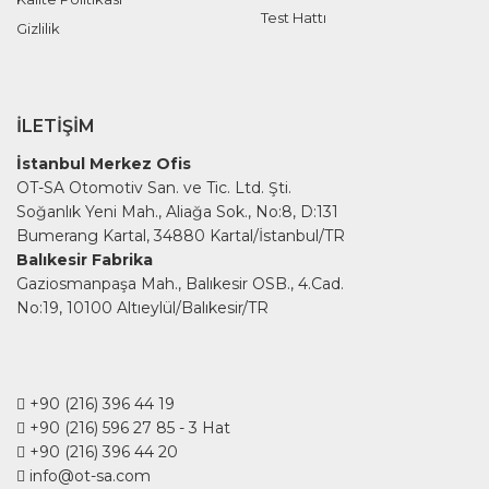
Test Hattı
Gizlilik
İLETIŞIM
İstanbul Merkez Ofis
OT-SA Otomotiv San. ve Tic. Ltd. Şti.
Soğanlık Yeni Mah., Aliağa Sok., No:8, D:131
Bumerang Kartal, 34880 Kartal/İstanbul/TR
Balıkesir Fabrika
Gaziosmanpaşa Mah., Balıkesir OSB., 4.Cad.
No:19, 10100 Altıeylül/Balıkesir/TR
+90 (216) 396 44 19
+90 (216) 596 27 85
- 3 Hat
+90 (216) 396 44 20
info@ot-sa.com