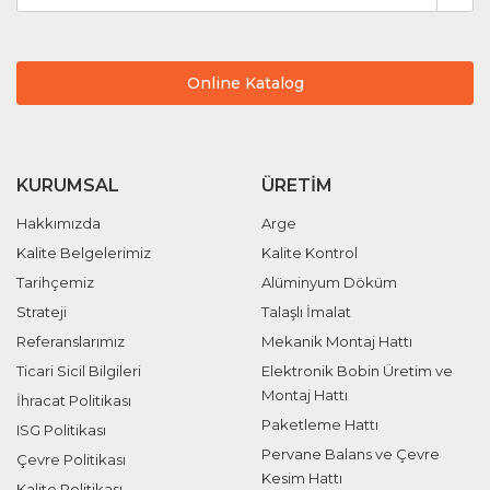
Online Katalog
KURUMSAL
ÜRETIM
Hakkımızda
Arge
Kalite Belgelerimiz
Kalite Kontrol
Tarihçemiz
Alüminyum Döküm
Strateji
Talaşlı İmalat
Referanslarımız
Mekanik Montaj Hattı
Ticari Sicil Bilgileri
Elektronik Bobin Üretim ve
Montaj Hattı
İhracat Politikası
Paketleme Hattı
ISG Politikası
Pervane Balans ve Çevre
Çevre Politikası
Kesim Hattı
Kalite Politikası