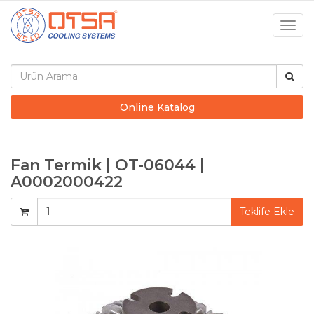
Togg
navig
Online Katalog
Fan Termik | OT-06044 |
A0002000422
Teklife Ekle