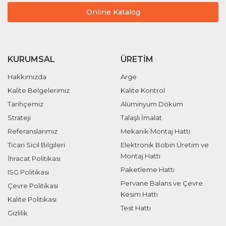
Online Katalog
KURUMSAL
ÜRETIM
Hakkımızda
Arge
Kalite Belgelerimiz
Kalite Kontrol
Tarihçemiz
Alüminyum Döküm
Strateji
Talaşlı İmalat
Referanslarımız
Mekanik Montaj Hattı
Ticari Sicil Bilgileri
Elektronik Bobin Üretim ve
Montaj Hattı
İhracat Politikası
Paketleme Hattı
ISG Politikası
Pervane Balans ve Çevre
Çevre Politikası
Kesim Hattı
Kalite Politikası
Test Hattı
Gizlilik