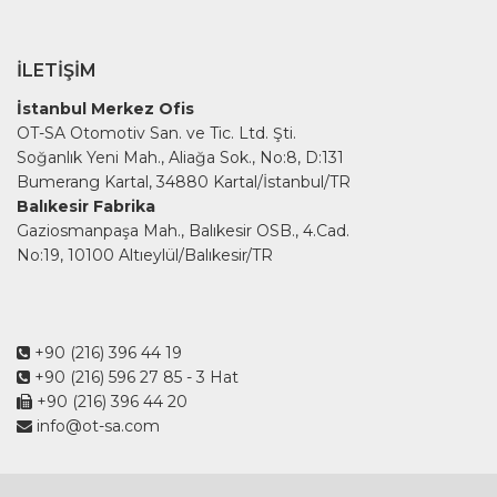
İLETIŞIM
İstanbul Merkez Ofis
OT-SA Otomotiv San. ve Tic. Ltd. Şti.
Soğanlık Yeni Mah., Aliağa Sok., No:8, D:131
Bumerang Kartal, 34880 Kartal/İstanbul/TR
Balıkesir Fabrika
Gaziosmanpaşa Mah., Balıkesir OSB., 4.Cad.
No:19, 10100 Altıeylül/Balıkesir/TR
+90 (216) 396 44 19
+90 (216) 596 27 85
- 3 Hat
+90 (216) 396 44 20
info@ot-sa.com