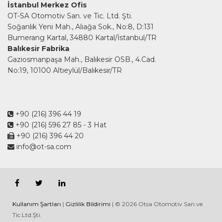
İstanbul Merkez Ofis
OT-SA Otomotiv San. ve Tic. Ltd. Şti.
Soğanlık Yeni Mah., Aliağa Sok., No:8, D:131
Bumerang Kartal, 34880 Kartal/İstanbul/TR
Balıkesir Fabrika
Gaziosmanpaşa Mah., Balıkesir OSB., 4.Cad.
No:19, 10100 Altıeylül/Balıkesir/TR
+90 (216) 396 44 19
+90 (216) 596 27 85
- 3 Hat
+90 (216) 396 44 20
info@ot-sa.com
Kullanım Şartları
|
Gizlilik Bildirimi
| © 2026 Otsa Otomotiv San.ve
Tic.Ltd.Şti.