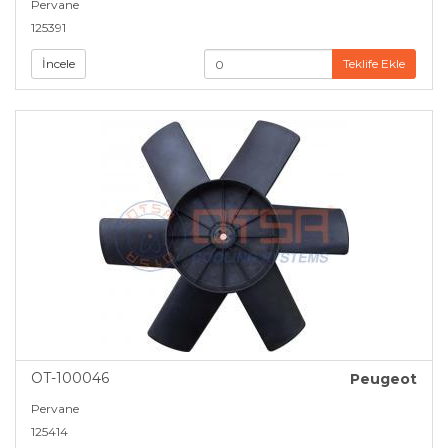
Pervane
125391
İncele
Teklife Ekle
OT-100046
Peugeot
Pervane
125414