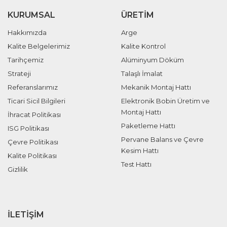
KURUMSAL
ÜRETIM
Hakkımızda
Arge
Kalite Belgelerimiz
Kalite Kontrol
Tarihçemiz
Alüminyum Döküm
Strateji
Talaşlı İmalat
Referanslarımız
Mekanik Montaj Hattı
Ticari Sicil Bilgileri
Elektronik Bobin Üretim ve
Montaj Hattı
İhracat Politikası
Paketleme Hattı
ISG Politikası
Pervane Balans ve Çevre
Çevre Politikası
Kesim Hattı
Kalite Politikası
Test Hattı
Gizlilik
İLETIŞIM