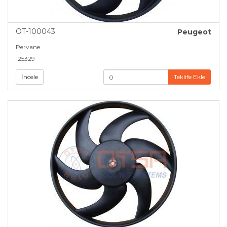
OT-100043
Peugeot
Pervane
125329
İncele
Teklife Ekle