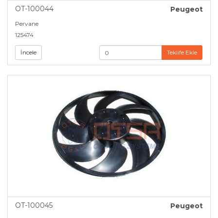
OT-100044
Peugeot
Pervane
125474
İncele
Teklife Ekle
OT-100045
Peugeot