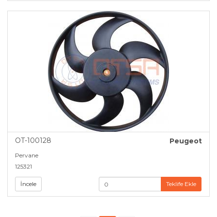
OT-100128
Peugeot
Pervane
125321
İncele
Teklife Ekle