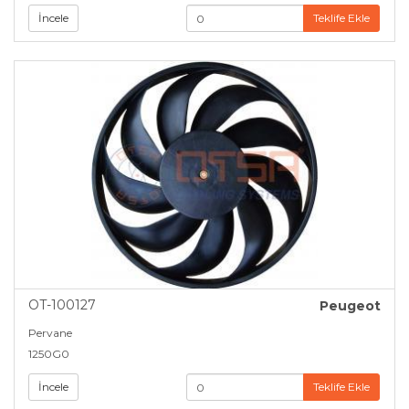
İncele
Teklife Ekle
OT-100127
Peugeot
Pervane
1250G0
İncele
Teklife Ekle