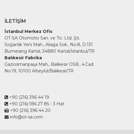
İLETIŞIM
İstanbul Merkez Ofis
OT-SA Otomotiv San. ve Tic. Ltd. Şti.
Soğanlık Yeni Mah., Aliağa Sok., No:8, D:131
Bumerang Kartal, 34880 Kartal/İstanbul/TR
Balıkesir Fabrika
Gaziosmanpaşa Mah., Balıkesir OSB., 4.Cad.
No:19, 10100 Altıeylül/Balıkesir/TR
+90 (216) 396 44 19
+90 (216) 596 27 85
- 3 Hat
+90 (216) 396 44 20
info@ot-sa.com