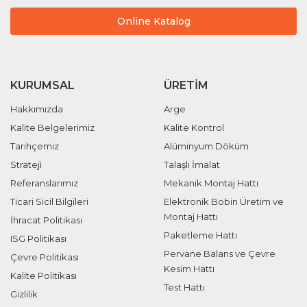
Online Katalog
KURUMSAL
ÜRETIM
Hakkımızda
Arge
Kalite Belgelerimiz
Kalite Kontrol
Tarihçemiz
Alüminyum Döküm
Strateji
Talaşlı İmalat
Referanslarımız
Mekanik Montaj Hattı
Ticari Sicil Bilgileri
Elektronik Bobin Üretim ve
Montaj Hattı
İhracat Politikası
Paketleme Hattı
ISG Politikası
Pervane Balans ve Çevre
Çevre Politikası
Kesim Hattı
Kalite Politikası
Test Hattı
Gizlilik