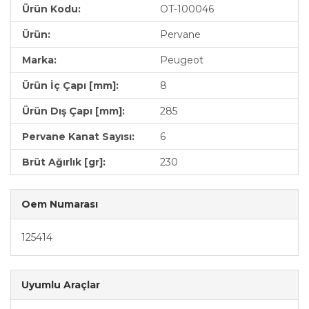
Ürün Kodu:
OT-100046
Ürün:
Pervane
Marka:
Peugeot
Ürün İç Çapı [mm]:
8
Ürün Dış Çapı [mm]:
285
Pervane Kanat Sayısı:
6
Brüt Ağırlık [gr]:
230
Oem Numarası
125414
Uyumlu Araçlar