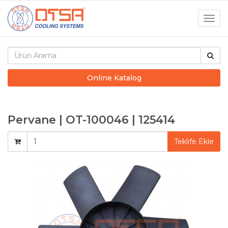
Togg
navig
Online Katalog
Pervane | OT-100046 | 125414
Teklife Ekle