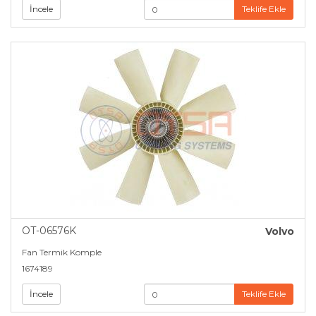
İncele
Teklife Ekle
OT-06576K
Volvo
Fan Termik Komple
1674189
İncele
Teklife Ekle