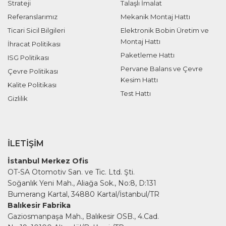
Strateji
Talaşlı İmalat
Referanslarımız
Mekanik Montaj Hattı
Ticari Sicil Bilgileri
Elektronik Bobin Üretim ve
Montaj Hattı
İhracat Politikası
Paketleme Hattı
ISG Politikası
Pervane Balans ve Çevre
Çevre Politikası
Kesim Hattı
Kalite Politikası
Test Hattı
Gizlilik
İLETIŞIM
İstanbul Merkez Ofis
OT-SA Otomotiv San. ve Tic. Ltd. Şti.
Soğanlık Yeni Mah., Aliağa Sok., No:8, D:131
Bumerang Kartal, 34880 Kartal/İstanbul/TR
Balıkesir Fabrika
Gaziosmanpaşa Mah., Balıkesir OSB., 4.Cad.