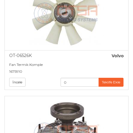
OT-06526K
Volvo
Fan Termik Komple
1675910
İncele
Teklife Ekle