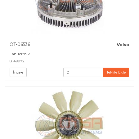
OT-06536
Volvo
Fan Termik
8149972
İncele
Teklife Ekle