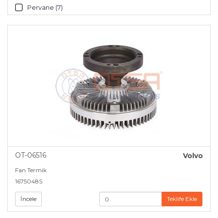
Pervane (7)
OT-06516
Volvo
Fan Termik
1675048S
İncele
Teklife Ekle