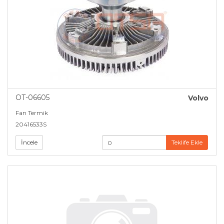
OT-06605
Volvo
Fan Termik
20416533S
İncele
Teklife Ekle