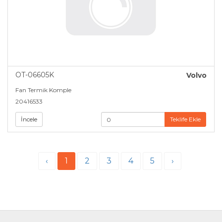
OT-06605K
Volvo
Fan Termik Komple
20416533
İncele
Teklife Ekle
‹
1
2
3
4
5
›