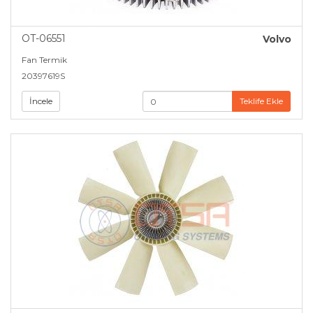
OT-06551
Volvo
Fan Termik
20397619S
İncele
Teklife Ekle