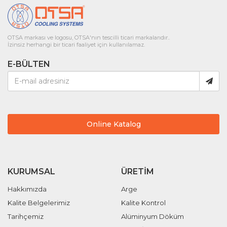
OTSA markası ve logosu, OTSA'nın tescilli ticari markalarıdır..
İzinsiz herhangi bir ticari faaliyet için kullanılamaz.
E-BÜLTEN
Online Katalog
KURUMSAL
ÜRETIM
Hakkımızda
Arge
Kalite Belgelerimiz
Kalite Kontrol
Tarihçemiz
Alüminyum Döküm