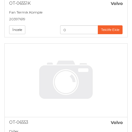
OT-06551K
Volvo
Fan Termik Komple
20397619
İncele
Teklife Ekle
OT-06553
Volvo
Diğer