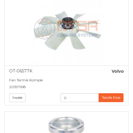
OT-06577K
Volvo
Fan Termik Komple
20397618
İncele
Teklife Ekle