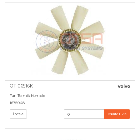
OT-06516K
Volvo
Fan Termik Komple
1675048
İncele
Teklife Ekle