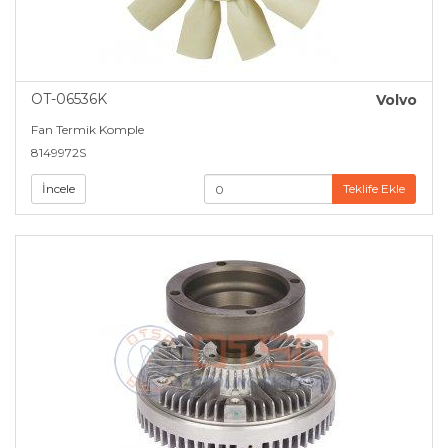
OT-06536K
Volvo
Fan Termik Komple
8149972S
İncele
Teklife Ekle