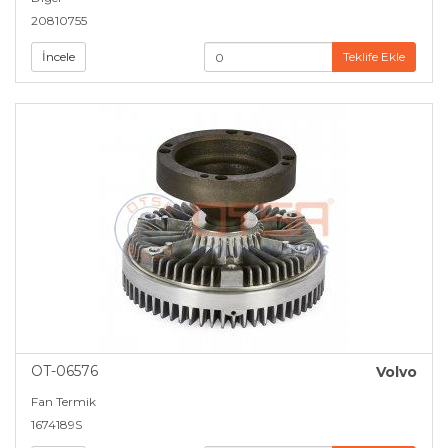
20810755
İncele
Teklife Ekle
OT-06576
Volvo
Fan Termik
1674189S