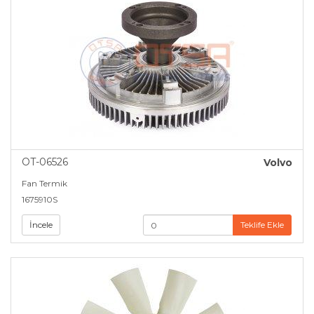
OT-06526
Volvo
Fan Termik
1675910S
İncele
Teklife Ekle