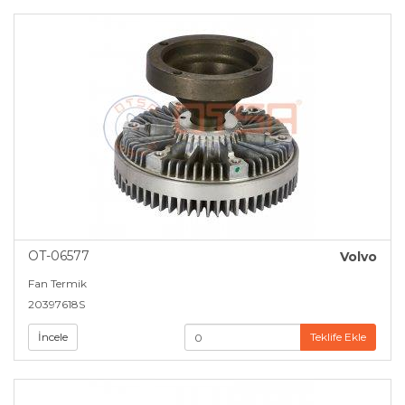
OT-06577
Volvo
Fan Termik
20397618S
İncele
Teklife Ekle