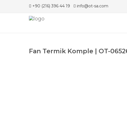
+90 (216) 396 44 19
info@ot-sa.com
Fan Termik Komple | OT-06526