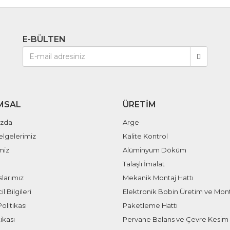
E-BÜLTEN
MSAL
ÜRETIM
ızda
Arge
elgelerimiz
Kalite Kontrol
miz
Alüminyum Döküm
Talaşlı İmalat
larımız
Mekanik Montaj Hattı
il Bilgileri
Elektronik Bobin Üretim ve Mont
olitikası
Paketleme Hattı
ikası
Pervane Balans ve Çevre Kesim 