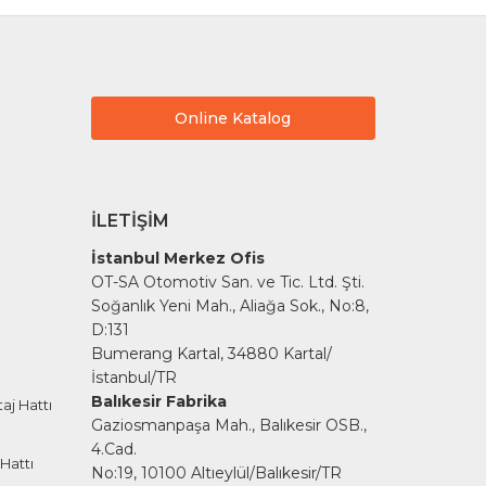
Online Katalog
İLETIŞIM
İstanbul Merkez Ofis
OT-SA Otomotiv San. ve Tic. Ltd. Şti.
Soğanlık Yeni Mah., Aliağa Sok., No:8,
D:131
Bumerang Kartal, 34880 Kartal/
İstanbul/TR
Balıkesir Fabrika
aj Hattı
Gaziosmanpaşa Mah., Balıkesir OSB.,
4.Cad.
Hattı
No:19, 10100 Altıeylül/Balıkesir/TR