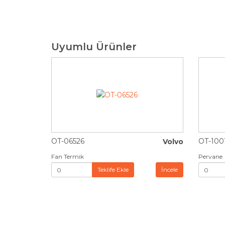
Uyumlu Ürünler
OT-06526
OT-100
Volvo
Fan Termik
Pervane
Teklife Ekle
İncele