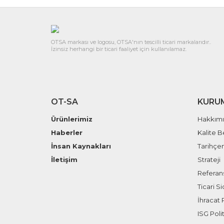
OTSA markası ve logosu, OTSA'nın tescilli ticari markalarıdır..
İzinsiz herhangi bir ticari faaliyet için kullanılamaz.
OT-SA
KURU
Ürünlerimiz
Hakkım
Haberler
Kalite B
İnsan Kaynakları
Tarihçe
İletişim
Strateji
Referans
Ticari Sic
İhracat P
ISG Polit