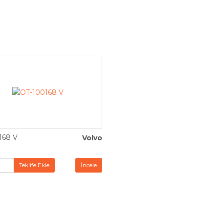
168 V
Volvo
Teklife Ekle
İncele