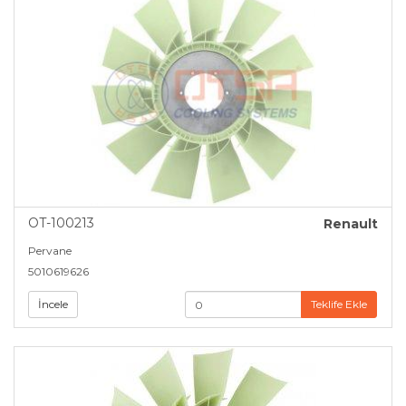
OT-100213
Renault
Pervane
5010619626
İncele
Teklife Ekle