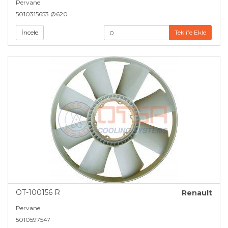
Pervane
5010315653 Ø620
İncele
Teklife Ekle
OT-100156 R
Renault
Pervane
5010597547