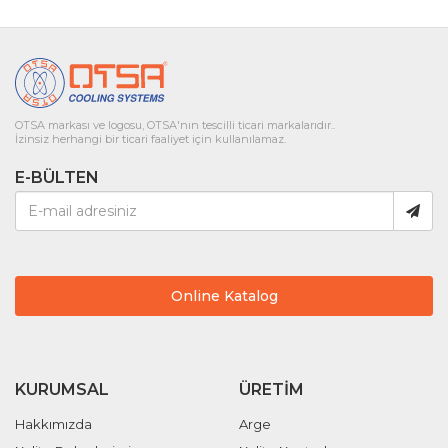
OTSA markası ve logosu, OTSA'nın tescilli ticari markalarıdır..
İzinsiz herhangi bir ticari faaliyet için kullanılamaz.
E-BÜLTEN
Online Katalog
KURUMSAL
ÜRETIM
Hakkımızda
Arge