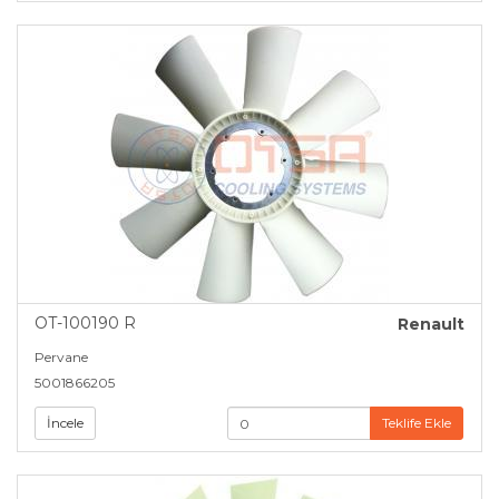
OT-100190 R
Renault
Pervane
5001866205
İncele
Teklife Ekle