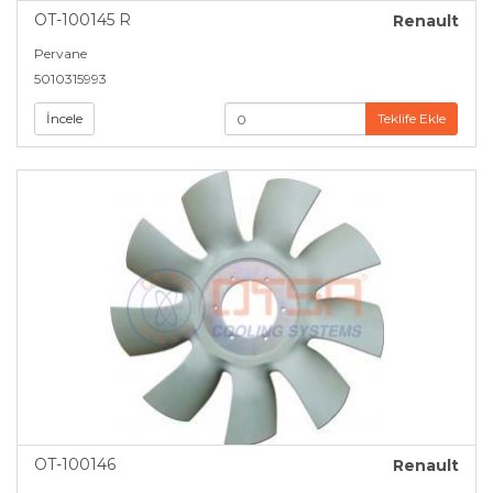
OT-100145 R
Renault
Pervane
5010315993
İncele
Teklife Ekle
OT-100146
Renault