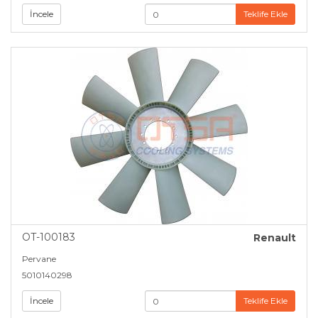
İncele
Teklife Ekle
OT-100183
Renault
Pervane
5010140298
İncele
Teklife Ekle