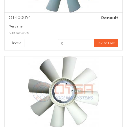
OT-100074
Renault
Pervane
5010064525
İncele
Teklife Ekle