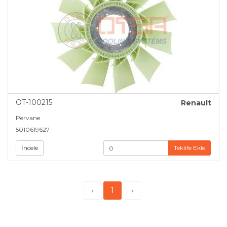
OT-100215
Renault
Pervane
5010619627
İncele
Teklife Ekle
‹
1
›