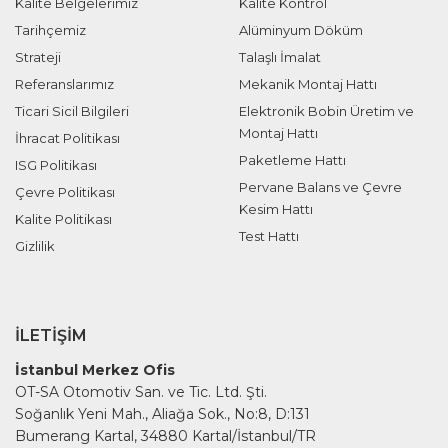
Kalite Belgelerimiz
Kalite Kontrol
Tarihçemiz
Alüminyum Döküm
Strateji
Talaşlı İmalat
Referanslarımız
Mekanik Montaj Hattı
Ticari Sicil Bilgileri
Elektronik Bobin Üretim ve
Montaj Hattı
İhracat Politikası
Paketleme Hattı
ISG Politikası
Pervane Balans ve Çevre
Çevre Politikası
Kesim Hattı
Kalite Politikası
Test Hattı
Gizlilik
İLETIŞIM
İstanbul Merkez Ofis
OT-SA Otomotiv San. ve Tic. Ltd. Şti.
Soğanlık Yeni Mah., Aliağa Sok., No:8, D:131
Bumerang Kartal, 34880 Kartal/İstanbul/TR