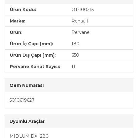
Ürün Kodu:
OT-100215
Marka:
Renault
Ürün:
Pervane
Ürün İç Çapı [mm]:
180
Ürün Dış Çapı [mm]:
650
Pervane Kanat Sayısı:
11
Oem Numarası
5010619627
Uyumlu Araçlar
MIDLUM DXI 280