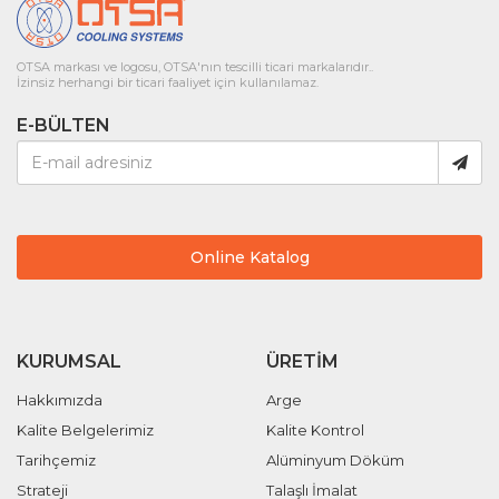
OTSA markası ve logosu, OTSA'nın tescilli ticari markalarıdır..
İzinsiz herhangi bir ticari faaliyet için kullanılamaz.
E-BÜLTEN
Online Katalog
KURUMSAL
ÜRETIM
Hakkımızda
Arge
Kalite Belgelerimiz
Kalite Kontrol
Tarihçemiz
Alüminyum Döküm
Strateji
Talaşlı İmalat