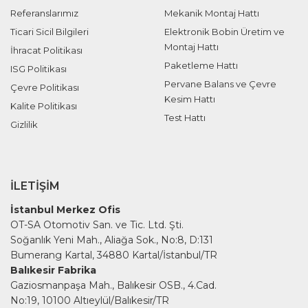
Referanslarımız
Mekanik Montaj Hattı
Ticari Sicil Bilgileri
Elektronik Bobin Üretim ve
Montaj Hattı
İhracat Politikası
Paketleme Hattı
ISG Politikası
Pervane Balans ve Çevre
Çevre Politikası
Kesim Hattı
Kalite Politikası
Test Hattı
Gizlilik
İLETIŞIM
İstanbul Merkez Ofis
OT-SA Otomotiv San. ve Tic. Ltd. Şti.
Soğanlık Yeni Mah., Aliağa Sok., No:8, D:131
Bumerang Kartal, 34880 Kartal/İstanbul/TR
Balıkesir Fabrika
Gaziosmanpaşa Mah., Balıkesir OSB., 4.Cad.
No:19, 10100 Altıeylül/Balıkesir/TR