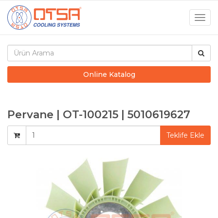
Togg
navig
Online Katalog
Pervane | OT-100215 | 5010619627
Teklife Ekle