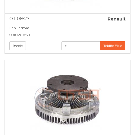
OT-06527
Renault
Fan Termik
5010269871
İncele
Teklife Ekle