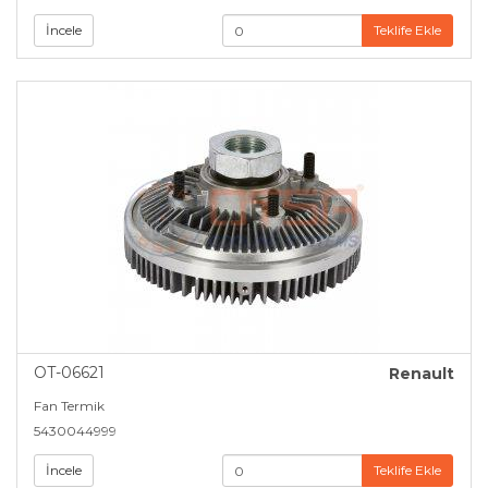
İncele
Teklife Ekle
OT-06621
Renault
Fan Termik
5430044999
İncele
Teklife Ekle