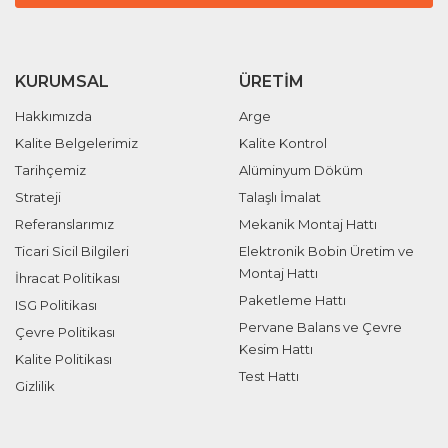
KURUMSAL
ÜRETIM
Hakkımızda
Arge
Kalite Belgelerimiz
Kalite Kontrol
Tarihçemiz
Alüminyum Döküm
Strateji
Talaşlı İmalat
Referanslarımız
Mekanik Montaj Hattı
Ticari Sicil Bilgileri
Elektronik Bobin Üretim ve
Montaj Hattı
İhracat Politikası
Paketleme Hattı
ISG Politikası
Pervane Balans ve Çevre
Çevre Politikası
Kesim Hattı
Kalite Politikası
Test Hattı
Gizlilik