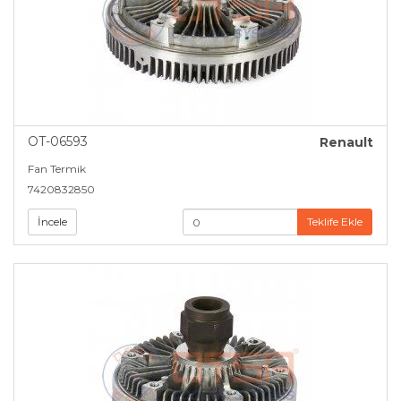
OT-06593
Renault
Fan Termik
7420832850
İncele
Teklife Ekle