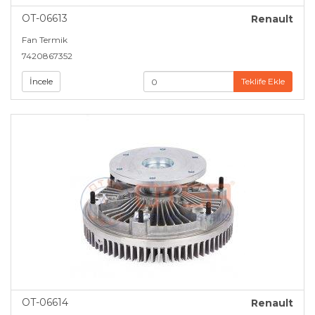
OT-06613
Renault
Fan Termik
7420867352
İncele
Teklife Ekle
OT-06614
Renault