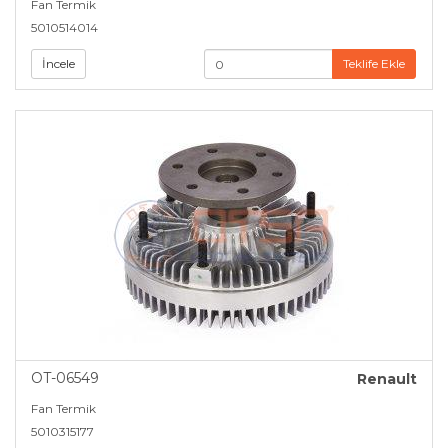
Fan Termik
5010514014
İncele
Teklife Ekle
OT-06549
Renault
Fan Termik
5010315177