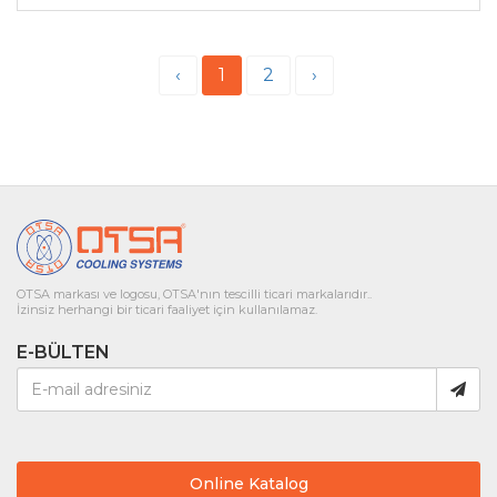
‹
1
2
›
OTSA markası ve logosu, OTSA'nın tescilli ticari markalarıdır..
İzinsiz herhangi bir ticari faaliyet için kullanılamaz.
E-BÜLTEN
Online Katalog