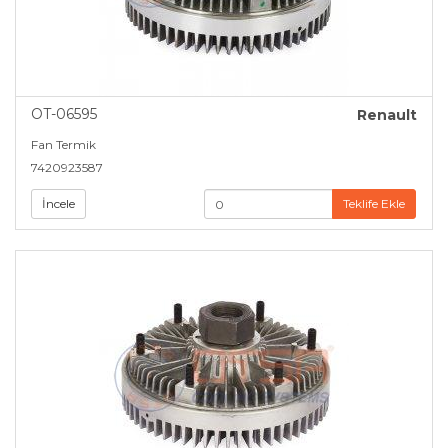
OT-06595
Renault
Fan Termik
7420923587
İncele
Teklife Ekle