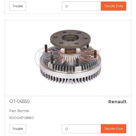
İncele
Teklife Ekle
OT-06550
Renault
Fan Termik
5000670880
İncele
Teklife Ekle