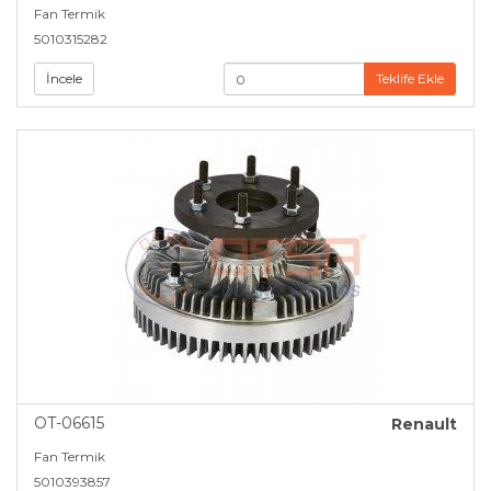
Fan Termik
5010315282
İncele
Teklife Ekle
OT-06615
Renault
Fan Termik
5010393857