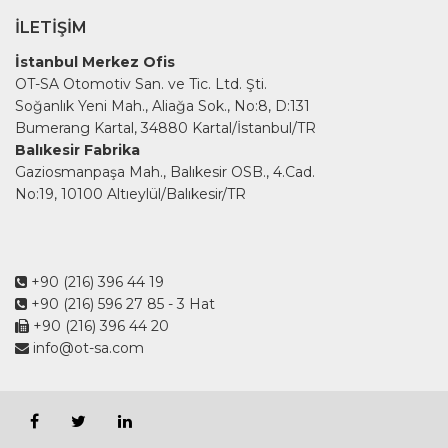
İLETIŞIM
İstanbul Merkez Ofis
OT-SA Otomotiv San. ve Tic. Ltd. Şti.
Soğanlık Yeni Mah., Aliağa Sok., No:8, D:131
Bumerang Kartal, 34880 Kartal/İstanbul/TR
Balıkesir Fabrika
Gaziosmanpaşa Mah., Balıkesir OSB., 4.Cad.
No:19, 10100 Altıeylül/Balıkesir/TR
+90 (216) 396 44 19
+90 (216) 596 27 85
- 3 Hat
+90 (216) 396 44 20
info@ot-sa.com