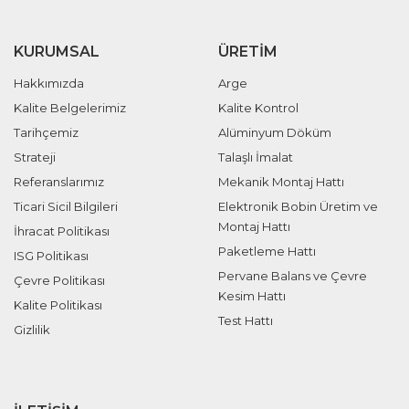
KURUMSAL
ÜRETIM
Hakkımızda
Arge
Kalite Belgelerimiz
Kalite Kontrol
Tarihçemiz
Alüminyum Döküm
Strateji
Talaşlı İmalat
Referanslarımız
Mekanik Montaj Hattı
Ticari Sicil Bilgileri
Elektronik Bobin Üretim ve
Montaj Hattı
İhracat Politikası
Paketleme Hattı
ISG Politikası
Pervane Balans ve Çevre
Çevre Politikası
Kesim Hattı
Kalite Politikası
Test Hattı
Gizlilik