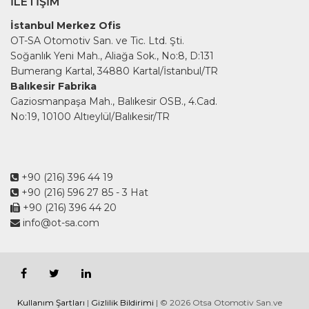
İLETIŞIM
İstanbul Merkez Ofis
OT-SA Otomotiv San. ve Tic. Ltd. Şti.
Soğanlık Yeni Mah., Aliağa Sok., No:8, D:131
Bumerang Kartal, 34880 Kartal/İstanbul/TR
Balıkesir Fabrika
Gaziosmanpaşa Mah., Balıkesir OSB., 4.Cad.
No:19, 10100 Altıeylül/Balıkesir/TR
+90 (216) 396 44 19
+90 (216) 596 27 85
- 3 Hat
+90 (216) 396 44 20
info@ot-sa.com
Kullanım Şartları
|
Gizlilik Bildirimi
| © 2026 Otsa Otomotiv San.ve