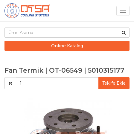
Togg
navig
Online Katalog
Fan Termik | OT-06549 | 5010315177
Teklife Ekle