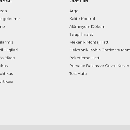
MSAL
ÜRETIM
ızda
Arge
elgelerimiz
Kalite Kontrol
miz
Alüminyum Döküm
Talaşlı İmalat
larımız
Mekanik Montaj Hattı
il Bilgileri
Elektronik Bobin Üretim ve Mont
olitikası
Paketleme Hattı
ikası
Pervane Balans ve Çevre Kesim 
litikası
Test Hattı
litikası