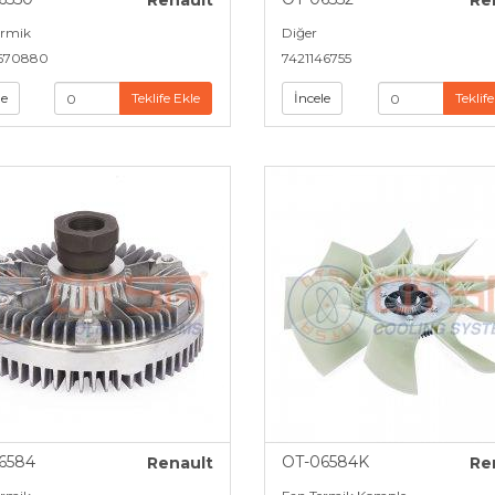
Renault
Re
ermik
Diğer
670880
7421146755
le
Teklife Ekle
İncele
Teklife
6584
OT-06584K
Renault
Re