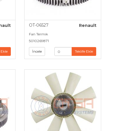
OT-06527
nault
Renault
Fan Termik
5010269871
 Ekle
İncele
Teklife Ekle