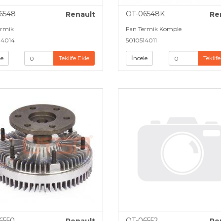
6548
OT-06548K
Renault
Re
ermik
Fan Termik Komple
14014
5010514011
le
Teklife Ekle
İncele
Teklife
6550
OT-06552