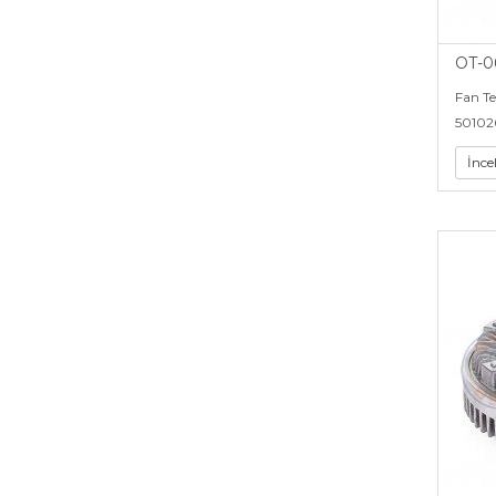
Pervane (8)
OT-0
Fan T
50102
İnce