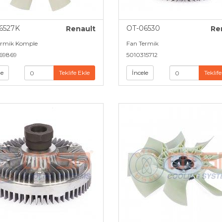
6527K
OT-06530
Renault
Re
ermik Komple
Fan Termik
69869
5010315712
le
Teklife Ekle
İncele
Teklife