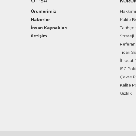
OT-SA
KURU
Ürünlerimiz
Hakkım
Haberler
Kalite B
İnsan Kaynakları
Tarihçe
İletişim
Strateji
Referans
Ticari Sic
İhracat P
ISG Polit
Çevre Po
Kalite Po
Gizlilik