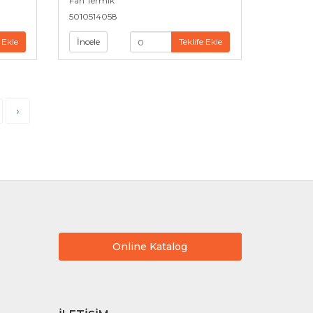
Fan Termik
5010514058
 Ekle
İncele
Teklife Ekle
›
Online Katalog