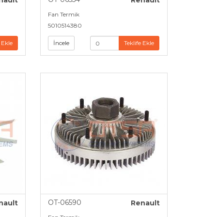
nault
Renault
Fan Termik
5010514380
 Ekle
İncele
Teklife Ekle
OT-06590
nault
Renault