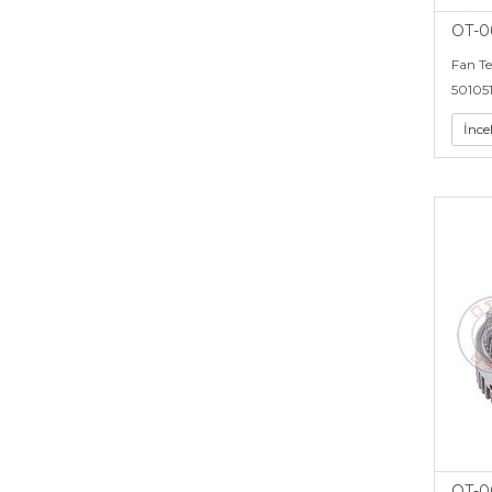
OT-0
Fan T
50105
İnce
OT-0