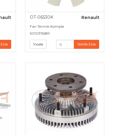
OT-06530K
nault
Renault
Fan Termik Komple
5010315689
 Ekle
İncele
Teklife Ekle