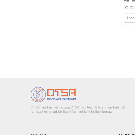
Fan T
50105
İnce
OTSA markası ve logosu, OTSA'nın tescilli ticari markalarıdır..
İzinsiz herhangi bir ticari faaliyet için kullanılamaz.