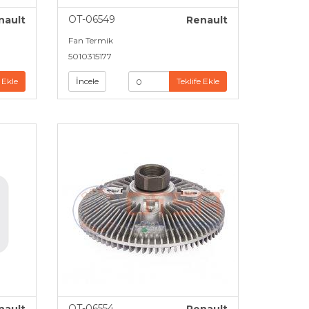
OT-06549
nault
Renault
Fan Termik
5010315177
 Ekle
İncele
Teklife Ekle
OT-06554