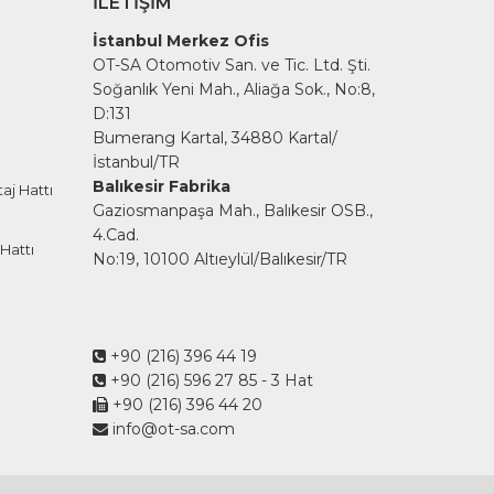
İLETIŞIM
İstanbul Merkez Ofis
OT-SA Otomotiv San. ve Tic. Ltd. Şti.
Soğanlık Yeni Mah., Aliağa Sok., No:8,
D:131
Bumerang Kartal, 34880 Kartal/
İstanbul/TR
Balıkesir Fabrika
aj Hattı
Gaziosmanpaşa Mah., Balıkesir OSB.,
4.Cad.
Hattı
No:19, 10100 Altıeylül/Balıkesir/TR
+90 (216) 396 44 19
+90 (216) 596 27 85
- 3 Hat
+90 (216) 396 44 20
info@ot-sa.com