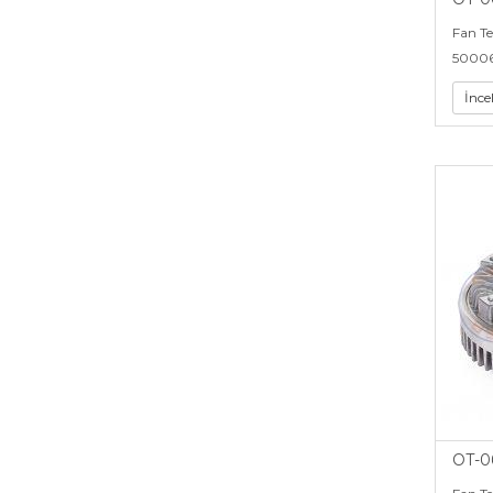
Fan T
5000
İnce
OT-0