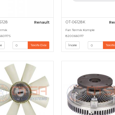
6128
OT-06128K
Renault
Re
ermik
Fan Termik Komple
660117S
­8200660117
le
Teklife Ekle
İncele
Teklife