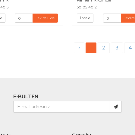
ermik
Fan Termik Komple
14015
5010514012
le
Teklife Ekle
İncele
Teklife
‹
1
2
3
4
E-BÜLTEN