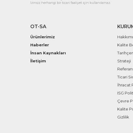
İzinsiz herhangi bir ticari faaliyet için kullanılamaz.
OT-SA
KURU
Ürünlerimiz
Hakkım
Haberler
Kalite B
İnsan Kaynakları
Tarihçe
İletişim
Strateji
Referans
Ticari Sic
İhracat P
ISG Polit
Çevre Po
Kalite Po
Gizlilik