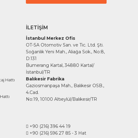
İLETIŞIM
İstanbul Merkez Ofis
OT-SA Otomotiv San. ve Tic. Ltd. Şti.
Soğanlık Yeni Mah., Aliağa Sok., No:8,
D:131
Bumerang Kartal, 34880 Kartal/
İstanbul/TR
Balıkesir Fabrika
aj Hattı
Gaziosmanpaşa Mah., Balıkesir OSB.,
4.Cad.
Hattı
No:19, 10100 Altıeylül/Balıkesir/TR
+90 (216) 396 44 19
+90 (216) 596 27 85
- 3 Hat