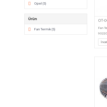
Opel (5)
Ürün
OT-0
Fan T
Fan Termik (5)
90220
İnce