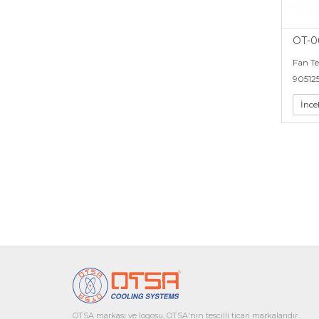
OT-0
Fan T
90512
İnce
OTSA markası ve logosu, OTSA'nın tescilli ticari markalarıdır..