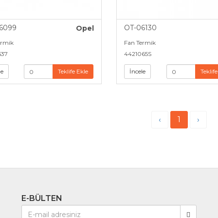
6099
OT-06130
Opel
ermik
Fan Termik
537
4421065S
le
Teklife Ekle
İncele
Teklife
‹
1
›
E-BÜLTEN