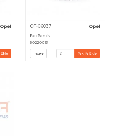
OT-06037
Opel
Opel
Fan Termik
90220013
 Ekle
İncele
Teklife Ekle