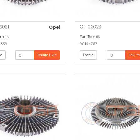
6021
OT-06023
Opel
ermik
Fan Termik
339
90144767
le
Teklife Ekle
İncele
Teklife