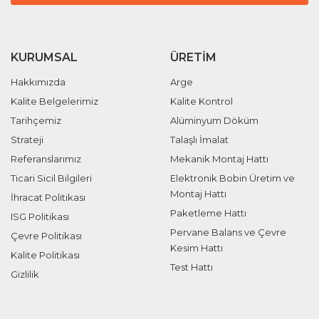
KURUMSAL
ÜRETIM
Hakkımızda
Arge
Kalite Belgelerimiz
Kalite Kontrol
Tarihçemiz
Alüminyum Döküm
Strateji
Talaşlı İmalat
Referanslarımız
Mekanik Montaj Hattı
Ticari Sicil Bilgileri
Elektronik Bobin Üretim ve
Montaj Hattı
İhracat Politikası
Paketleme Hattı
ISG Politikası
Pervane Balans ve Çevre
Çevre Politikası
Kesim Hattı
Kalite Politikası
Test Hattı
Gizlilik