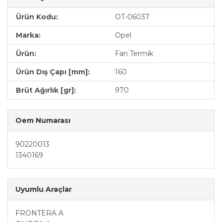
Ürün Kodu:
OT-06037
Marka:
Opel
Ürün:
Fan Termik
Ürün Dış Çapı [mm]:
160
Brüt Ağırlık [gr]:
970
Oem Numarası
90220013
1340169
Uyumlu Araçlar
FRONTERA A