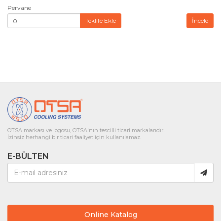
Pervane
Teklife Ekle
İncele
OTSA markası ve logosu, OTSA'nın tescilli ticari markalarıdır..
İzinsiz herhangi bir ticari faaliyet için kullanılamaz.
E-BÜLTEN
Online Katalog