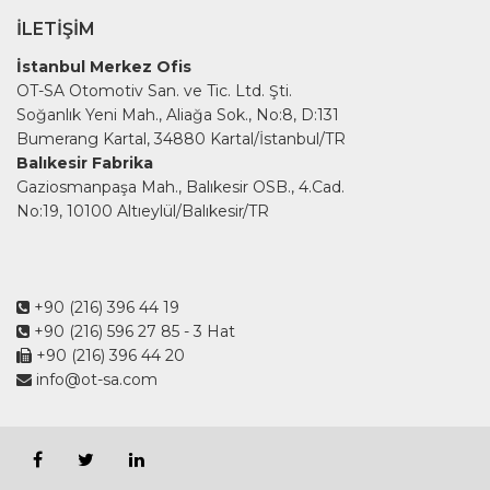
İLETIŞIM
İstanbul Merkez Ofis
OT-SA Otomotiv San. ve Tic. Ltd. Şti.
Soğanlık Yeni Mah., Aliağa Sok., No:8, D:131
Bumerang Kartal, 34880 Kartal/İstanbul/TR
Balıkesir Fabrika
Gaziosmanpaşa Mah., Balıkesir OSB., 4.Cad.
No:19, 10100 Altıeylül/Balıkesir/TR
+90 (216) 396 44 19
+90 (216) 596 27 85
- 3 Hat
+90 (216) 396 44 20
info@ot-sa.com