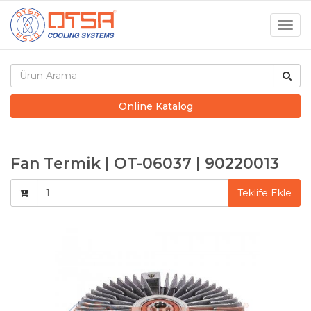
Togg
navig
Online Katalog
Fan Termik | OT-06037 | 90220013
Teklife Ekle