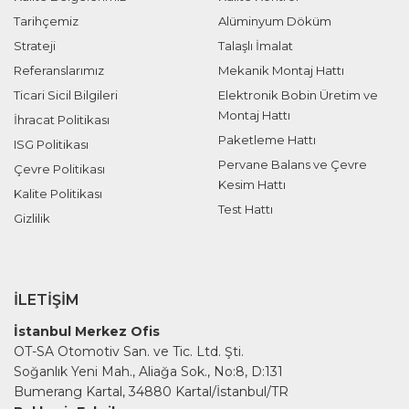
Tarihçemiz
Alüminyum Döküm
Strateji
Talaşlı İmalat
Referanslarımız
Mekanik Montaj Hattı
Ticari Sicil Bilgileri
Elektronik Bobin Üretim ve
Montaj Hattı
İhracat Politikası
Paketleme Hattı
ISG Politikası
Pervane Balans ve Çevre
Çevre Politikası
Kesim Hattı
Kalite Politikası
Test Hattı
Gizlilik
İLETIŞIM
İstanbul Merkez Ofis
OT-SA Otomotiv San. ve Tic. Ltd. Şti.
Soğanlık Yeni Mah., Aliağa Sok., No:8, D:131
Bumerang Kartal, 34880 Kartal/İstanbul/TR