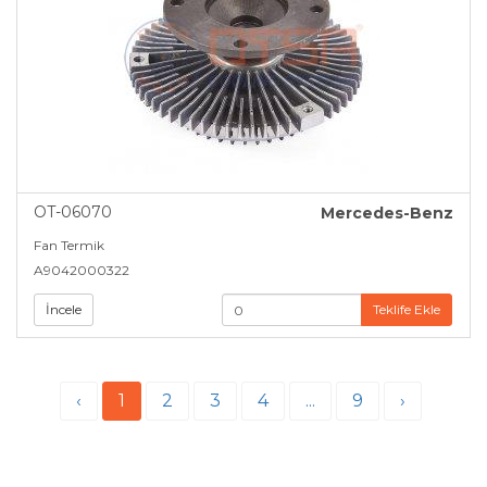
OT-06070
Mercedes-Benz
Fan Termik
A9042000322
İncele
Teklife Ekle
‹
1
2
3
4
...
9
›