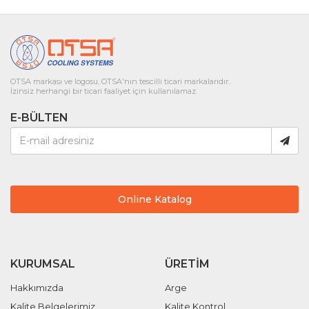
OTSA markası ve logosu, OTSA'nın tescilli ticari markalarıdır..
İzinsiz herhangi bir ticari faaliyet için kullanılamaz.
E-BÜLTEN
Online Katalog
KURUMSAL
ÜRETIM
Hakkımızda
Arge
Kalite Belgelerimiz
Kalite Kontrol