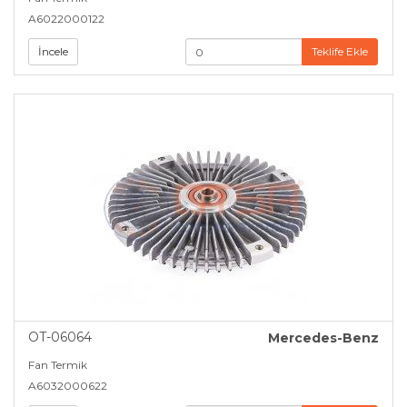
A6022000122
İncele
Teklife Ekle
OT-06064
Mercedes-Benz
Fan Termik
A6032000622