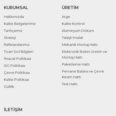
KURUMSAL
ÜRETIM
Hakkımızda
Arge
Kalite Belgelerimiz
Kalite Kontrol
Tarihçemiz
Alüminyum Döküm
Strateji
Talaşlı İmalat
Referanslarımız
Mekanik Montaj Hattı
Ticari Sicil Bilgileri
Elektronik Bobin Üretim ve
Montaj Hattı
İhracat Politikası
Paketleme Hattı
ISG Politikası
Pervane Balans ve Çevre
Çevre Politikası
Kesim Hattı
Kalite Politikası
Test Hattı
Gizlilik
İLETIŞIM