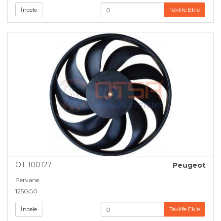
İncele
Teklife Ekle
OT-100127
Peugeot
Pervane
1250G0
İncele
Teklife Ekle