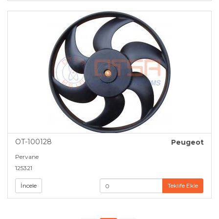
OT-100128
Peugeot
Pervane
125321
İncele
Teklife Ekle