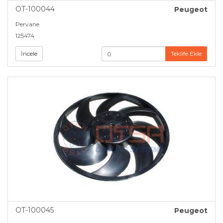
OT-100044
Peugeot
Pervane
125474
İncele
Teklife Ekle
OT-100045
Peugeot