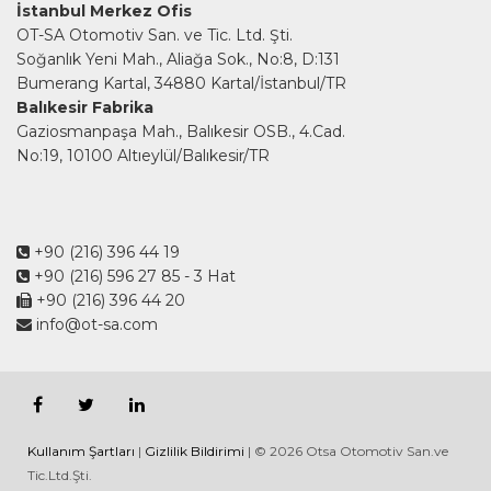
İstanbul Merkez Ofis
OT-SA Otomotiv San. ve Tic. Ltd. Şti.
Soğanlık Yeni Mah., Aliağa Sok., No:8, D:131
Bumerang Kartal, 34880 Kartal/İstanbul/TR
Balıkesir Fabrika
Gaziosmanpaşa Mah., Balıkesir OSB., 4.Cad.
No:19, 10100 Altıeylül/Balıkesir/TR
+90 (216) 396 44 19
+90 (216) 596 27 85
- 3 Hat
+90 (216) 396 44 20
info@ot-sa.com
Kullanım Şartları
|
Gizlilik Bildirimi
| © 2026 Otsa Otomotiv San.ve
Tic.Ltd.Şti.