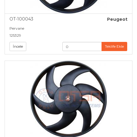
OT-100043
Peugeot
Pervane
125329
İncele
Teklife Ekle