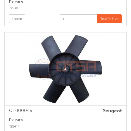
Pervane
125391
İncele
Teklife Ekle
OT-100046
Peugeot
Pervane
125414