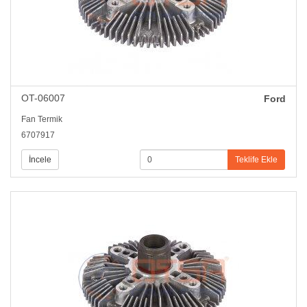
OT-06007
Ford
Fan Termik
6707917
İncele
Teklife Ekle