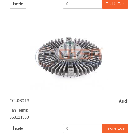
İncele
Teklife Ekle
OT-06013
Audi
Fan Termik
058121350
İncele
Teklife Ekle