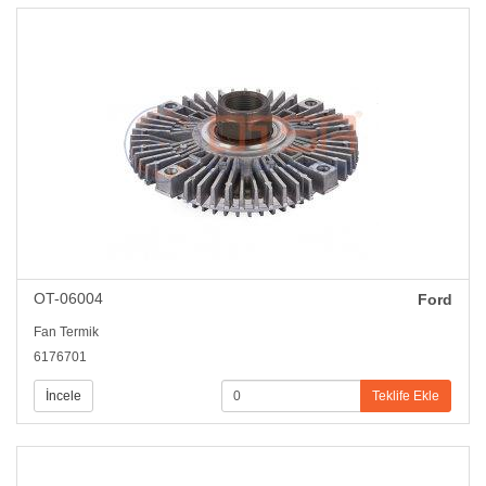
OT-06004
Ford
Fan Termik
6176701
İncele
Teklife Ekle