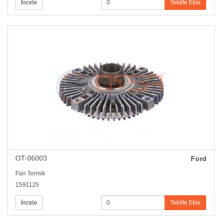
İncele
Teklife Ekle
OT-06003
Ford
Fan Termik
1591125
İncele
Teklife Ekle