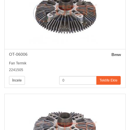
OT-06006
Bmw
Fan Termik
2241505
İncele
Teklife Ekle