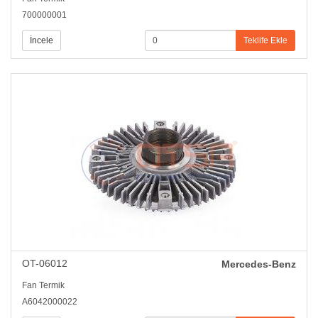
700000001
İncele
Teklife Ekle
OT-06012
Mercedes-Benz
Fan Termik
A6042000022