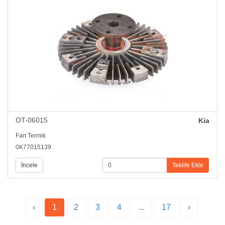
OT-06015
Kia
Fan Termik
0K77015139
İncele
Teklife Ekle
‹
1
2
3
4
...
17
›