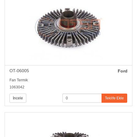
OT-06005
Ford
Fan Termik
1063042
İncele
Teklife Ekle