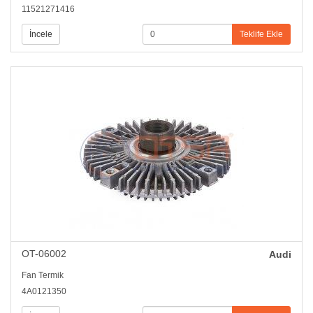
11521271416
Toyota (2)
İncele
Teklife Ekle
Volkswagen (21)
OT-06002
Audi
Fan Termik
4A0121350