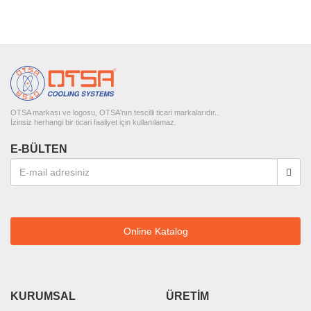
OTSA markası ve logosu, OTSA'nın tescilli ticari markalarıdır..
İzinsiz herhangi bir ticari faaliyet için kullanılamaz.
E-BÜLTEN
Online Katalog
KURUMSAL
ÜRETIM