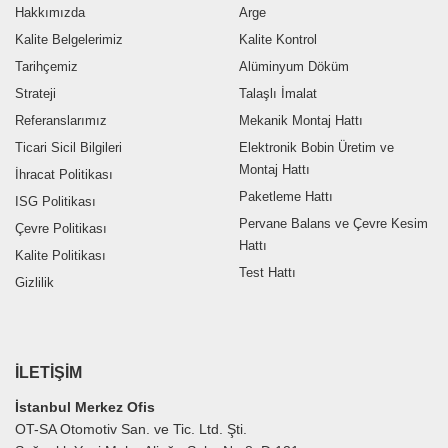
Hakkımızda
Arge
Kalite Belgelerimiz
Kalite Kontrol
Tarihçemiz
Alüminyum Döküm
Strateji
Talaşlı İmalat
Referanslarımız
Mekanik Montaj Hattı
Ticari Sicil Bilgileri
Elektronik Bobin Üretim ve
Montaj Hattı
İhracat Politikası
Paketleme Hattı
ISG Politikası
Pervane Balans ve Çevre Kesim
Çevre Politikası
Hattı
Kalite Politikası
Test Hattı
Gizlilik
İLETIŞIM
İstanbul Merkez Ofis
OT-SA Otomotiv San. ve Tic. Ltd. Şti.