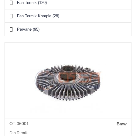
Fan Termik (120)
Mazda (3)
Fan Termik Komple (28)
Mercedes-Benz (65)
Pervane (95)
Mitsubishi (3)
Nissan (7)
Opel (10)
Peugeot (6)
Renault (2)
Skoda (3)
SSangyong (2)
OT-06001
Bmw
Tata (3)
Fan Termik