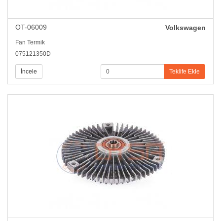
OT-06009
Volkswagen
Fan Termik
075121350D
İncele
Teklife Ekle