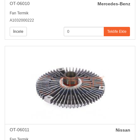
OT-06010
Mercedes-Benz
Fan Termik
A1032000222
İncele
Teklife Ekle
OT-06011
Nissan
Fan Termik