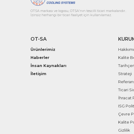
OTSA markası ve logosu, OTSA'nın tescilli ticari markalarıdır..
İzinsiz herhangi bir ticari faaliyet için kullanılamaz.
OT-SA
KURU
Ürünlerimiz
Hakkım
Haberler
Kalite B
İnsan Kaynakları
Tarihçe
İletişim
Strateji
Referans
Ticari Sic
İhracat P
ISG Polit
Çevre Po
Kalite Po
Gizlilik