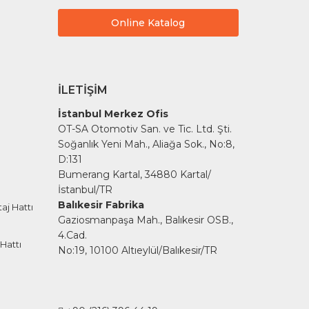
Online Katalog
İLETIŞIM
İstanbul Merkez Ofis
OT-SA Otomotiv San. ve Tic. Ltd. Şti.
Soğanlık Yeni Mah., Aliağa Sok., No:8,
D:131
Bumerang Kartal, 34880 Kartal/
İstanbul/TR
Balıkesir Fabrika
aj Hattı
Gaziosmanpaşa Mah., Balıkesir OSB.,
4.Cad.
Hattı
No:19, 10100 Altıeylül/Balıkesir/TR