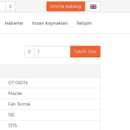
Online Katalog
Haberler
İnsan Kaynakları
İletişim
Teklife Ekle
OT-06014
Mazda
Fan Termik
165
1375