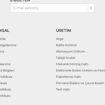
E-BÜLTEN
MSAL
ÜRETIM
ızda
Arge
elgelerimiz
Kalite Kontrol
miz
Alüminyum Döküm
Talaşlı İmalat
larımız
Mekanik Montaj Hattı
il Bilgileri
Elektronik Bobin Üretim ve Mont
olitikası
Paketleme Hattı
ikası
Pervane Balans ve Çevre Kesim 
litikası
Test Hattı
litikası