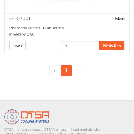
OT-07001
Man
Pnömatik Kontrollü Fan Termik
51066300068
İncele
Teklife Ekle
‹
1
›
OTSA markası ve logosu, OTSA'nın tescilli ticari markalarıdır..
İzinsiz herhangi bir ticari faaliyet için kullanılamaz.