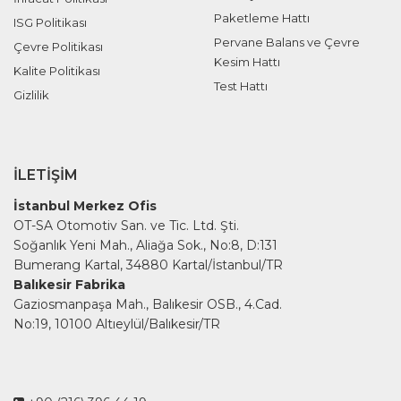
Paketleme Hattı
ISG Politikası
Pervane Balans ve Çevre
Çevre Politikası
Kesim Hattı
Kalite Politikası
Test Hattı
Gizlilik
İLETIŞIM
İstanbul Merkez Ofis
OT-SA Otomotiv San. ve Tic. Ltd. Şti.
Soğanlık Yeni Mah., Aliağa Sok., No:8, D:131
Bumerang Kartal, 34880 Kartal/İstanbul/TR
Balıkesir Fabrika
Gaziosmanpaşa Mah., Balıkesir OSB., 4.Cad.
No:19, 10100 Altıeylül/Balıkesir/TR