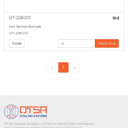
OT-228001
Ikd
Fan Termik Komple
OT-228001
İncele
Teklife Ekle
‹
1
›
OTSA markası ve logosu, OTSA'nın tescilli ticari markalarıdır..
İzinsiz herhangi bir ticari faaliyet için kullanılamaz.