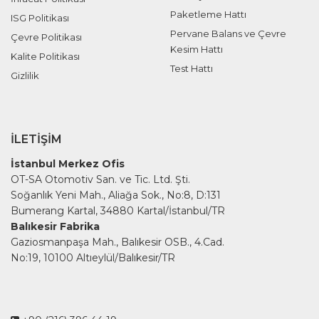
Paketleme Hattı
ISG Politikası
Pervane Balans ve Çevre
Çevre Politikası
Kesim Hattı
Kalite Politikası
Test Hattı
Gizlilik
İLETIŞIM
İstanbul Merkez Ofis
OT-SA Otomotiv San. ve Tic. Ltd. Şti.
Soğanlık Yeni Mah., Aliağa Sok., No:8, D:131
Bumerang Kartal, 34880 Kartal/İstanbul/TR
Balıkesir Fabrika
Gaziosmanpaşa Mah., Balıkesir OSB., 4.Cad.
No:19, 10100 Altıeylül/Balıkesir/TR