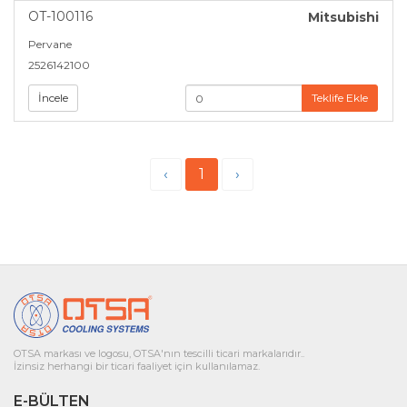
OT-100116
Mitsubishi
Pervane
2526142100
İncele
Teklife Ekle
‹
1
›
OTSA markası ve logosu, OTSA'nın tescilli ticari markalarıdır..
İzinsiz herhangi bir ticari faaliyet için kullanılamaz.
E-BÜLTEN