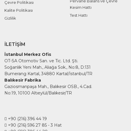
Pervane Balans ve Çevre
Çevre Politikası
Kesim Hattı
Kalite Politikası
Test Hattı
Gizlilik
İLETIŞIM
İstanbul Merkez Ofis
OT-SA Otomotiv San. ve Tic. Ltd. Şti.
Soğanlık Yeni Mah., Aliağa Sok., No:8, D:131
Bumerang Kartal, 34880 Kartal/İstanbul/TR
Balıkesir Fabrika
Gaziosmanpaşa Mah., Balıkesir OSB., 4.Cad.
No:19, 10100 Altıeylül/Balıkesir/TR
+90 (216) 396 44 19
+90 (216) 596 27 85
- 3 Hat