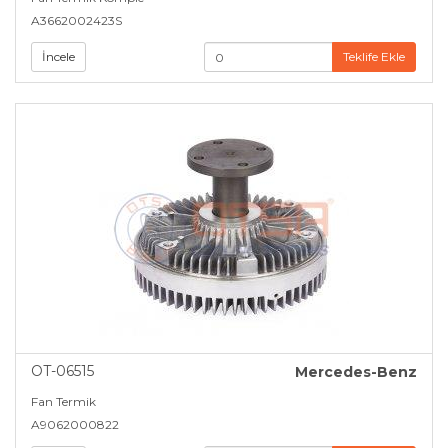
A3662002423S
İncele
Teklife Ekle
OT-06515
Mercedes-Benz
Fan Termik
A9062000822