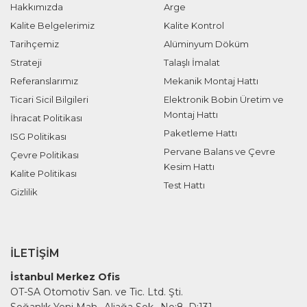
Hakkımızda
Arge
Kalite Belgelerimiz
Kalite Kontrol
Tarihçemiz
Alüminyum Döküm
Strateji
Talaşlı İmalat
Referanslarımız
Mekanik Montaj Hattı
Ticari Sicil Bilgileri
Elektronik Bobin Üretim ve
Montaj Hattı
İhracat Politikası
Paketleme Hattı
ISG Politikası
Pervane Balans ve Çevre
Çevre Politikası
Kesim Hattı
Kalite Politikası
Test Hattı
Gizlilik
İLETIŞIM
İstanbul Merkez Ofis
OT-SA Otomotiv San. ve Tic. Ltd. Şti.