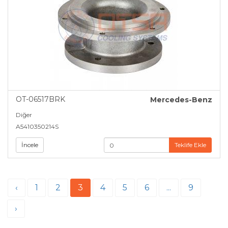
OT-06517BRK
Mercedes-Benz
Diğer
A5410350214S
İncele
Teklife Ekle
‹
1
2
3
4
5
6
...
9
›