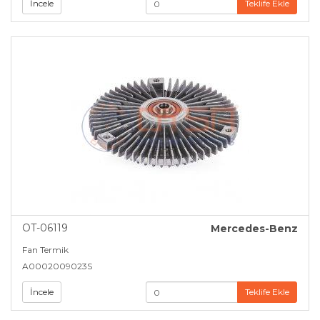
İncele
Teklife Ekle
OT-06119
Mercedes-Benz
Fan Termik
A0002009023S
İncele
Teklife Ekle