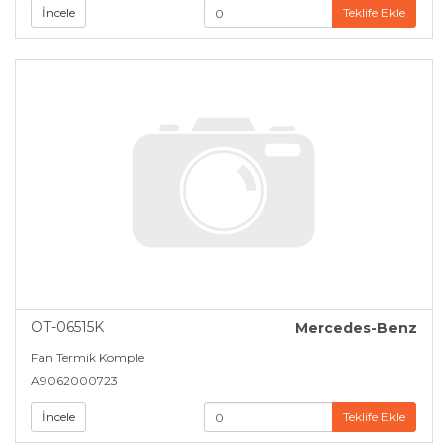
İncele
Teklife Ekle
OT-06515K
Mercedes-Benz
Fan Termik Komple
A9062000723
İncele
Teklife Ekle