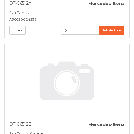
OT-06512A
Mercedes-Benz
Fan Termik
A3662002423S
İncele
Teklife Ekle
OT-06512B
Mercedes-Benz
Fan Termik Komple