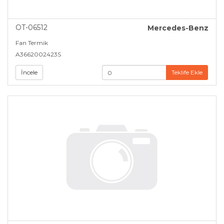
OT-06512
Mercedes-Benz
Fan Termik
A3662002423S
İncele
Teklife Ekle