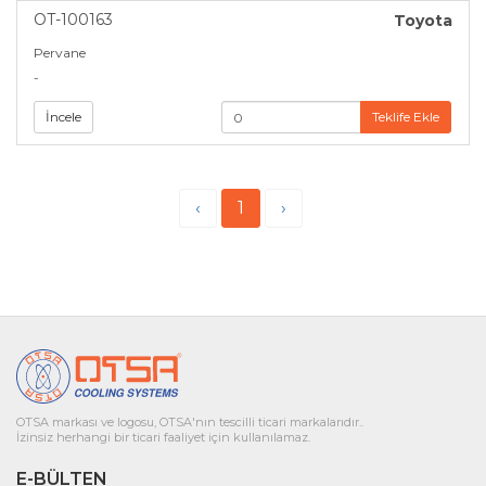
OT-100163
Toyota
Pervane
-
İncele
Teklife Ekle
‹
1
›
OTSA markası ve logosu, OTSA'nın tescilli ticari markalarıdır..
İzinsiz herhangi bir ticari faaliyet için kullanılamaz.
E-BÜLTEN