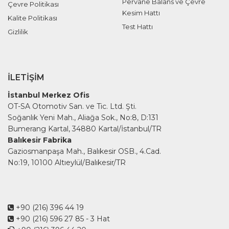
Pervane Balans ve Çevre
Çevre Politikası
Kesim Hattı
Kalite Politikası
Test Hattı
Gizlilik
İLETIŞIM
İstanbul Merkez Ofis
OT-SA Otomotiv San. ve Tic. Ltd. Şti.
Soğanlık Yeni Mah., Aliağa Sok., No:8, D:131
Bumerang Kartal, 34880 Kartal/İstanbul/TR
Balıkesir Fabrika
Gaziosmanpaşa Mah., Balıkesir OSB., 4.Cad.
No:19, 10100 Altıeylül/Balıkesir/TR
+90 (216) 396 44 19
+90 (216) 596 27 85
- 3 Hat