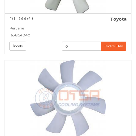
OT-100039
Toyota
Pervane
1636154040
İncele
Teklife Ekle