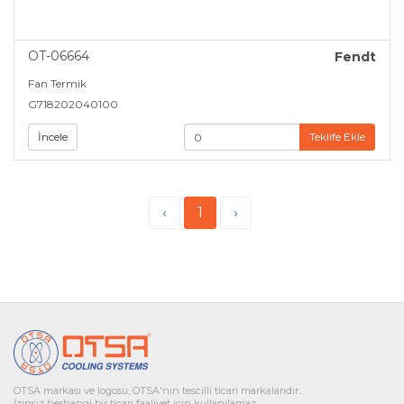
OT-06664
Fendt
Fan Termik
G718202040100
İncele
Teklife Ekle
‹
1
›
OTSA markası ve logosu, OTSA'nın tescilli ticari markalarıdır..
İzinsiz herhangi bir ticari faaliyet için kullanılamaz.