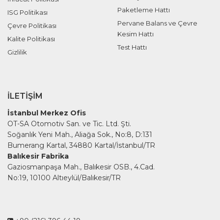
Paketleme Hattı
ISG Politikası
Pervane Balans ve Çevre
Çevre Politikası
Kesim Hattı
Kalite Politikası
Test Hattı
Gizlilik
İLETIŞIM
İstanbul Merkez Ofis
OT-SA Otomotiv San. ve Tic. Ltd. Şti.
Soğanlık Yeni Mah., Aliağa Sok., No:8, D:131
Bumerang Kartal, 34880 Kartal/İstanbul/TR
Balıkesir Fabrika
Gaziosmanpaşa Mah., Balıkesir OSB., 4.Cad.
No:19, 10100 Altıeylül/Balıkesir/TR