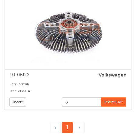
OT-06126
Volkswagen
Fan Termik
073121350A
İncele
Teklife Ekle
‹
1
›