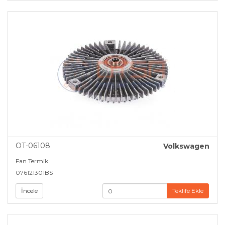
OT-06108
Volkswagen
Fan Termik
076121301BS
İncele
Teklife Ekle