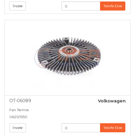
İncele
Teklife Ekle
OT-06089
Volkswagen
Fan Termik
062121350
İncele
Teklife Ekle