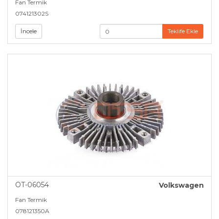
Fan Termik
074121302S
İncele
Teklife Ekle
OT-06054
Volkswagen
Fan Termik
078121350A