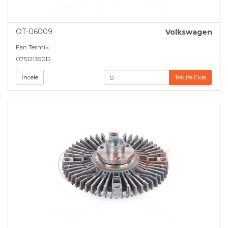
OT-06009
Volkswagen
Fan Termik
075121350D
İncele
Teklife Ekle