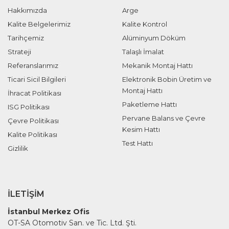
Hakkımızda
Arge
Kalite Belgelerimiz
Kalite Kontrol
Tarihçemiz
Alüminyum Döküm
Strateji
Talaşlı İmalat
Referanslarımız
Mekanik Montaj Hattı
Ticari Sicil Bilgileri
Elektronik Bobin Üretim ve
Montaj Hattı
İhracat Politikası
Paketleme Hattı
ISG Politikası
Pervane Balans ve Çevre
Çevre Politikası
Kesim Hattı
Kalite Politikası
Test Hattı
Gizlilik
İLETIŞIM
İstanbul Merkez Ofis
OT-SA Otomotiv San. ve Tic. Ltd. Şti.