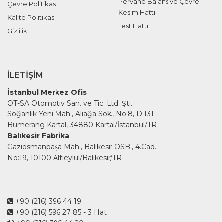
Pervane Balans ve Çevre
Çevre Politikası
Kesim Hattı
Kalite Politikası
Test Hattı
Gizlilik
İLETIŞIM
İstanbul Merkez Ofis
OT-SA Otomotiv San. ve Tic. Ltd. Şti.
Soğanlık Yeni Mah., Aliağa Sok., No:8, D:131
Bumerang Kartal, 34880 Kartal/İstanbul/TR
Balıkesir Fabrika
Gaziosmanpaşa Mah., Balıkesir OSB., 4.Cad.
No:19, 10100 Altıeylül/Balıkesir/TR
+90 (216) 396 44 19
+90 (216) 596 27 85
- 3 Hat