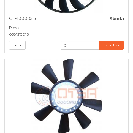
OT-100005 S
Skoda
Pervane
058121301B
İncele
Teklife Ekle