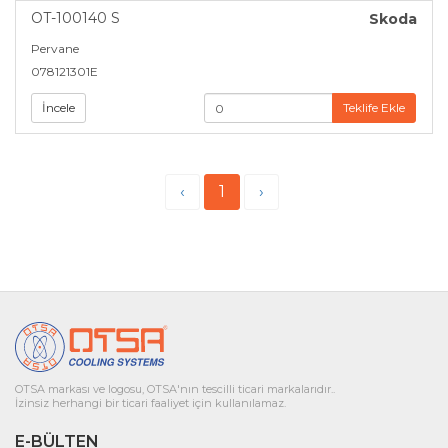
OT-100140 S
Skoda
Pervane
078121301E
İncele
Teklife Ekle
‹
1
›
OTSA markası ve logosu, OTSA'nın tescilli ticari markalarıdır..
İzinsiz herhangi bir ticari faaliyet için kullanılamaz.
E-BÜLTEN