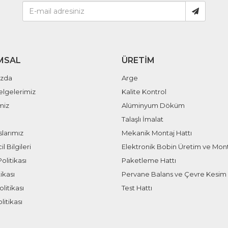
MSAL
ÜRETIM
ızda
Arge
elgelerimiz
Kalite Kontrol
miz
Alüminyum Döküm
Talaşlı İmalat
larımız
Mekanik Montaj Hattı
il Bilgileri
Elektronik Bobin Üretim ve Mont
olitikası
Paketleme Hattı
ikası
Pervane Balans ve Çevre Kesim 
litikası
Test Hattı
litikası