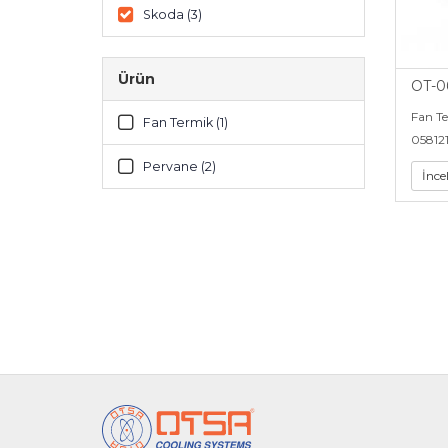
Skoda (3)
Ürün
OT-0
Fan T
Fan Termik (1)
05812
Pervane (2)
İnce