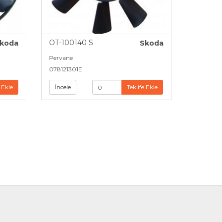
OT-100140 S
koda
Skoda
Pervane
078121301E
 Ekle
İncele
Teklife Ekle