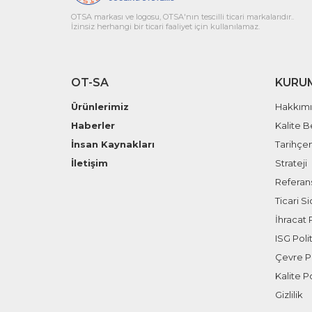
OTSA markası ve logosu, OTSA'nın tescilli ticari markalarıdır..
İzinsiz herhangi bir ticari faaliyet için kullanılamaz.
OT-SA
KURU
Ürünlerimiz
Hakkım
Haberler
Kalite B
İnsan Kaynakları
Tarihçe
İletişim
Strateji
Referans
Ticari Sic
İhracat P
ISG Polit
Çevre Po
Kalite Po
Gizlilik