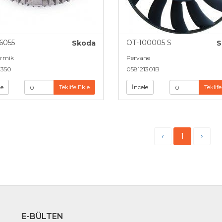
6055
OT-100005 S
Skoda
S
ermik
Pervane
1350
058121301B
le
Teklife Ekle
İncele
Teklife
‹
1
›
E-BÜLTEN