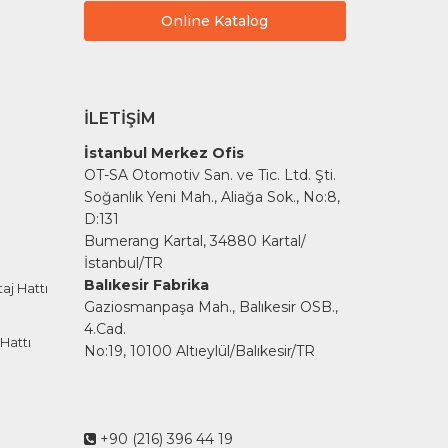
Online Katalog
İLETIŞIM
İstanbul Merkez Ofis
OT-SA Otomotiv San. ve Tic. Ltd. Şti.
Soğanlık Yeni Mah., Aliağa Sok., No:8,
D:131
Bumerang Kartal, 34880 Kartal/
İstanbul/TR
Balıkesir Fabrika
aj Hattı
Gaziosmanpaşa Mah., Balıkesir OSB.,
4.Cad.
Hattı
No:19, 10100 Altıeylül/Balıkesir/TR
+90 (216) 396 44 19