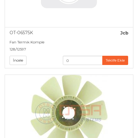
OT-06575K
Jcb
Fan Termik Komple
128/12597
İncele
Teklife Ekle