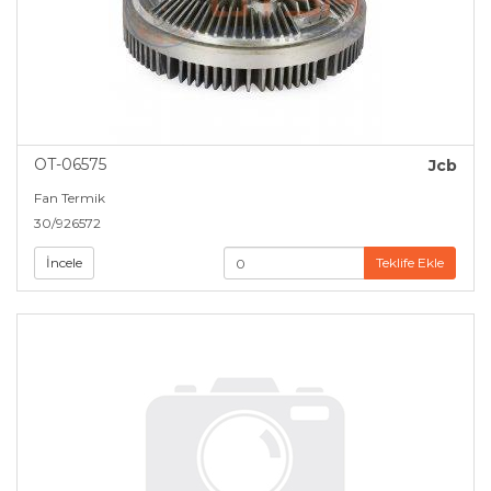
OT-06575
Jcb
Fan Termik
30/926572
İncele
Teklife Ekle