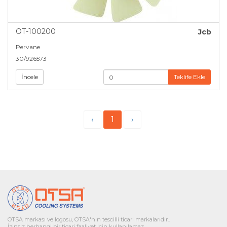
OT-100200
Jcb
Pervane
30/926573
İncele
Teklife Ekle
‹
1
›
OTSA markası ve logosu, OTSA'nın tescilli ticari markalarıdır..
İzinsiz herhangi bir ticari faaliyet için kullanılamaz.