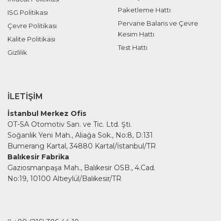
Paketleme Hattı
ISG Politikası
Pervane Balans ve Çevre
Çevre Politikası
Kesim Hattı
Kalite Politikası
Test Hattı
Gizlilik
İLETIŞIM
İstanbul Merkez Ofis
OT-SA Otomotiv San. ve Tic. Ltd. Şti.
Soğanlık Yeni Mah., Aliağa Sok., No:8, D:131
Bumerang Kartal, 34880 Kartal/İstanbul/TR
Balıkesir Fabrika
Gaziosmanpaşa Mah., Balıkesir OSB., 4.Cad.
No:19, 10100 Altıeylül/Balıkesir/TR