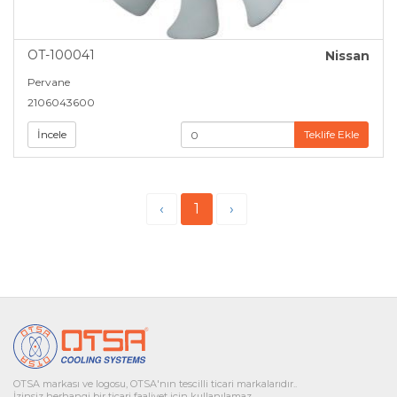
OT-100041
Nissan
Pervane
2106043600
İncele
Teklife Ekle
‹
1
›
OTSA markası ve logosu, OTSA'nın tescilli ticari markalarıdır..
İzinsiz herhangi bir ticari faaliyet için kullanılamaz.