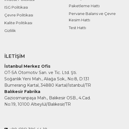
Paketleme Hattı
ISG Politikası
Pervane Balans ve Çevre
Çevre Politikası
Kesim Hattı
Kalite Politikası
Test Hattı
Gizlilik
İLETIŞIM
İstanbul Merkez Ofis
OT-SA Otomotiv San. ve Tic. Ltd. Şti.
Soğanlık Yeni Mah., Aliağa Sok., No:8, D:131
Bumerang Kartal, 34880 Kartal/İstanbul/TR
Balıkesir Fabrika
Gaziosmanpaşa Mah., Balıkesir OSB., 4.Cad.
No:19, 10100 Altıeylül/Balıkesir/TR