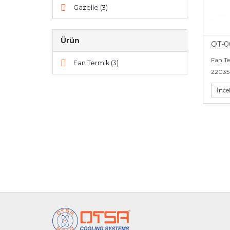
Gazelle (3)
Ürün
OT-0
Fan T
Fan Termik (3)
22035
İnce