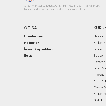
OTSA markası ve logosu, OTSA'nın tescilli ticari markalarıdır..
İzinsiz herhangi bir ticari faaliyet için kullanılamaz.
OT-SA
KURU
Ürünlerimiz
Hakkım
Haberler
Kalite B
İnsan Kaynakları
Tarihçe
İletişim
Strateji
Referans
Ticari Sic
İhracat P
ISG Polit
Çevre Po
Kalite Po
Gizlilik