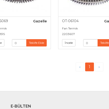
6069
OT-06104
Gazelle
Ga
ermik
Fan Termik
151S
2203607
le
Teklife Ekle
İncele
Teklife
‹
1
›
E-BÜLTEN