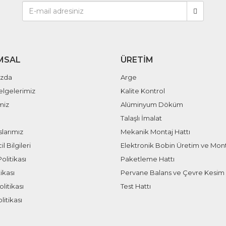
MSAL
ÜRETIM
ızda
Arge
elgelerimiz
Kalite Kontrol
miz
Alüminyum Döküm
Talaşlı İmalat
larımız
Mekanik Montaj Hattı
il Bilgileri
Elektronik Bobin Üretim ve Mont
olitikası
Paketleme Hattı
ikası
Pervane Balans ve Çevre Kesim 
litikası
Test Hattı
litikası