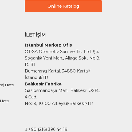
Online Katalog
İLETIŞIM
İstanbul Merkez Ofis
OT-SA Otomotiv San. ve Tic. Ltd. Şti.
Soğanlık Yeni Mah., Aliağa Sok., No:8,
D:131
Bumerang Kartal, 34880 Kartal/
İstanbul/TR
Balıkesir Fabrika
aj Hattı
Gaziosmanpaşa Mah., Balıkesir OSB.,
4.Cad.
Hattı
No:19, 10100 Altıeylül/Balıkesir/TR
+90 (216) 396 44 19