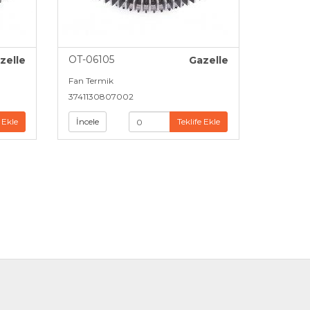
OT-06105
zelle
Gazelle
Fan Termik
3741130807002
 Ekle
İncele
Teklife Ekle