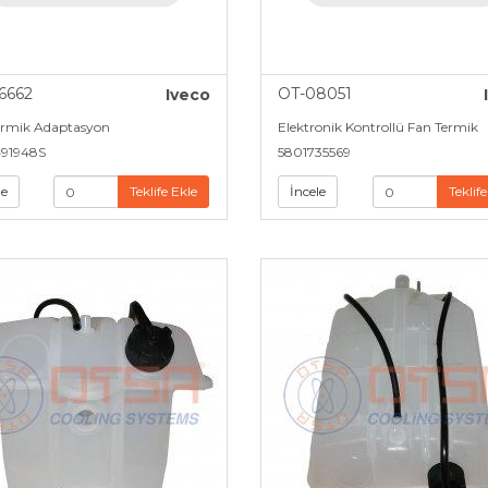
6662
OT-08051
Iveco
ermik Adaptasyon
Elektronik Kontrollü Fan Termik
91948S
5801735569
le
Teklife Ekle
İncele
Teklife