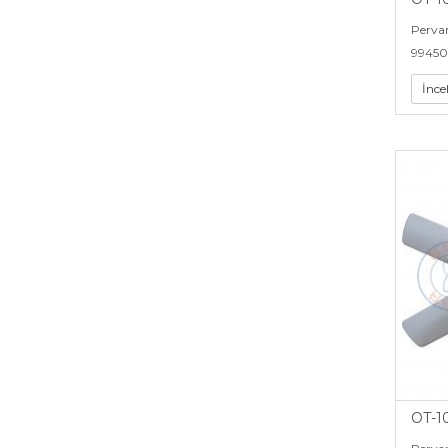
Perva
99450
İnce
OT-1