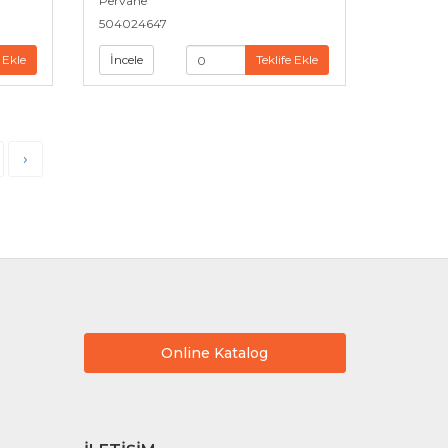
Pervane
504024647
 Ekle
İncele
Teklife Ekle
›
Online Katalog