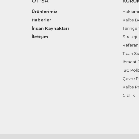
OT-SA
KURU
Ürünlerimiz
Hakkım
Haberler
Kalite B
İnsan Kaynakları
Tarihçe
İletişim
Strateji
Referans
Ticari Sic
İhracat P
ISG Polit
Çevre Po
Kalite Po
Gizlilik