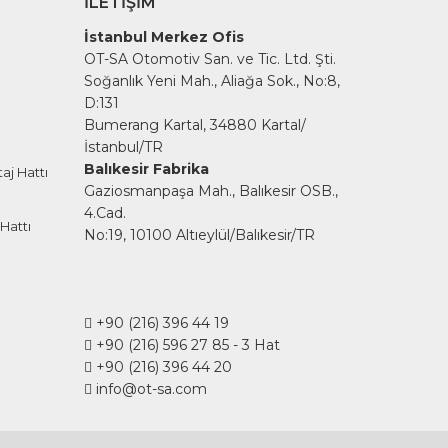
İLETIŞIM
İstanbul Merkez Ofis
OT-SA Otomotiv San. ve Tic. Ltd. Şti.
Soğanlık Yeni Mah., Aliağa Sok., No:8,
D:131
Bumerang Kartal, 34880 Kartal/
İstanbul/TR
Balıkesir Fabrika
aj Hattı
Gaziosmanpaşa Mah., Balıkesir OSB.,
4.Cad.
Hattı
No:19, 10100 Altıeylül/Balıkesir/TR
+90 (216) 396 44 19
+90 (216) 596 27 85
- 3 Hat
+90 (216) 396 44 20
info@ot-sa.com