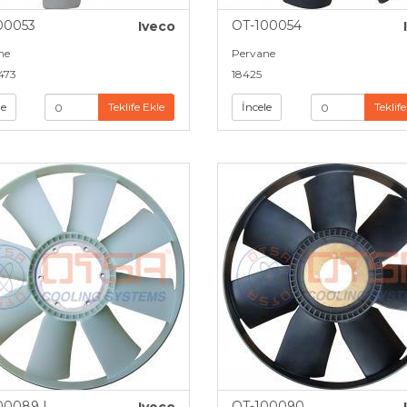
00053
OT-100054
Iveco
ne
Pervane
473
18425
le
Teklife Ekle
İncele
Teklife
00089 I
OT-100090