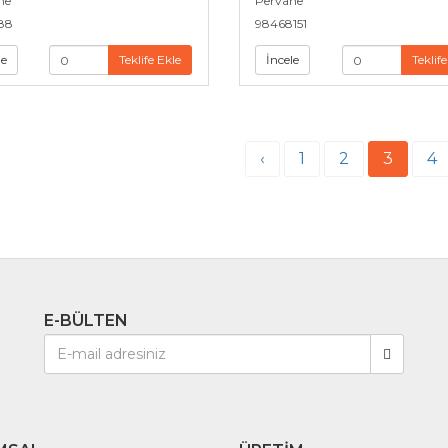
ne
Pervane
88
98468151
le
Teklife Ekle
İncele
Teklife
‹
1
2
3
4
E-BÜLTEN