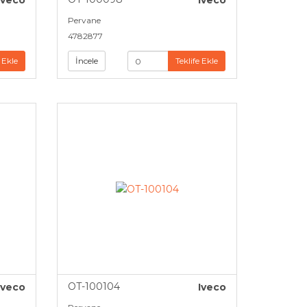
Iveco
Iveco
Pervane
4782877
 Ekle
İncele
Teklife Ekle
OT-100104
Iveco
Iveco