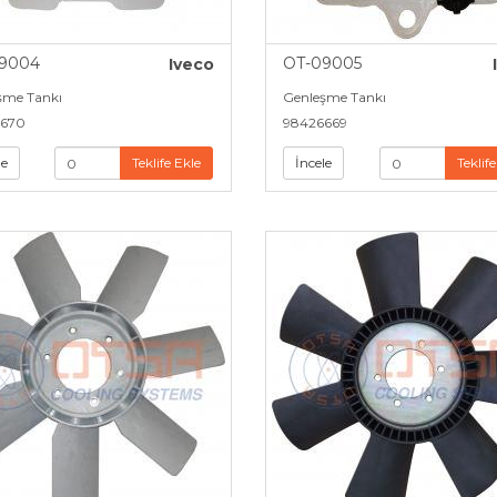
9004
OT-09005
Iveco
şme Tankı
Genleşme Tankı
670
98426669
le
Teklife Ekle
İncele
Teklife