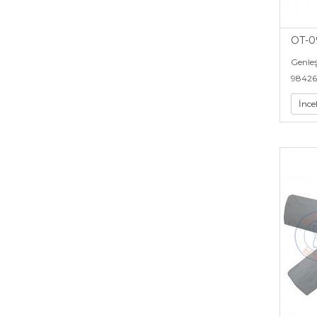
OT-0
Genle
98426
İnce