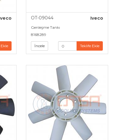
OT-09044
Iveco
Iveco
Genleşme Tankı
8168289
 Ekle
İncele
Teklife Ekle