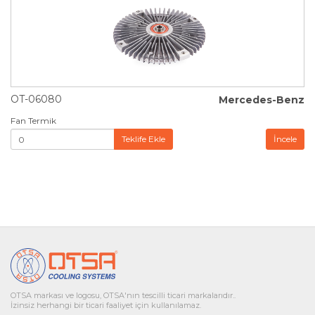
OT-06080
Mercedes-Benz
Fan Termik
Teklife Ekle
İncele
OTSA markası ve logosu, OTSA'nın tescilli ticari markalarıdır..
İzinsiz herhangi bir ticari faaliyet için kullanılamaz.