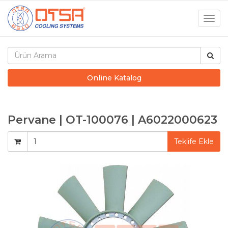
Togg
navig
Online Katalog
Pervane | OT-100076 | A6022000623
Teklife Ekle