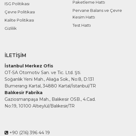
Paketleme Hattı
ISG Politikası
Pervane Balans ve Çevre
Çevre Politikası
Kesim Hattı
Kalite Politikası
Test Hattı
Gizlilik
İLETIŞIM
İstanbul Merkez Ofis
OT-SA Otomotiv San. ve Tic. Ltd. Şti.
Soğanlık Yeni Mah., Aliağa Sok., No:8, D:131
Bumerang Kartal, 34880 Kartal/İstanbul/TR
Balıkesir Fabrika
Gaziosmanpaşa Mah., Balıkesir OSB., 4.Cad.
No:19, 10100 Altıeylül/Balıkesir/TR
+90 (216) 396 44 19