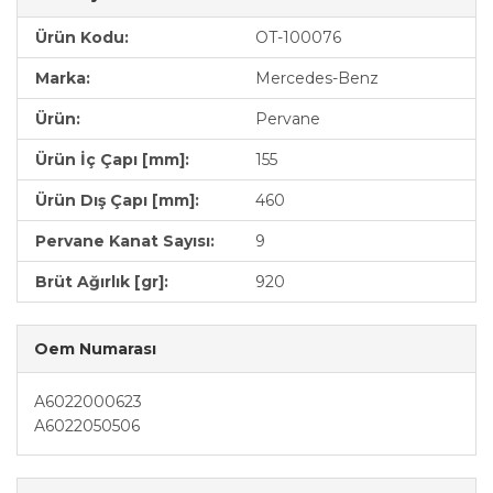
Ürün Kodu:
OT-100076
Marka:
Mercedes-Benz
Ürün:
Pervane
Ürün İç Çapı [mm]:
155
Ürün Dış Çapı [mm]:
460
Pervane Kanat Sayısı:
9
Brüt Ağırlık [gr]:
920
Oem Numarası
A6022000623
A6022050506