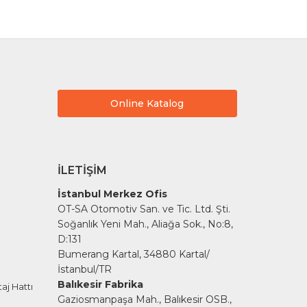
Online Katalog
İLETIŞIM
İstanbul Merkez Ofis
OT-SA Otomotiv San. ve Tic. Ltd. Şti.
Soğanlık Yeni Mah., Aliağa Sok., No:8,
D:131
Bumerang Kartal, 34880 Kartal/
İstanbul/TR
Balıkesir Fabrika
aj Hattı
Gaziosmanpaşa Mah., Balıkesir OSB.,