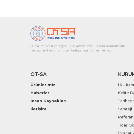
OTSA markası ve logosu, OTSA'nın tescilli ticari markalarıdır..
İzinsiz herhangi bir ticari faaliyet için kullanılamaz.
OT-SA
KURU
Ürünlerimiz
Hakkım
Haberler
Kalite B
İnsan Kaynakları
Tarihçe
İletişim
Strateji
Referans
Ticari Sic
İhracat P