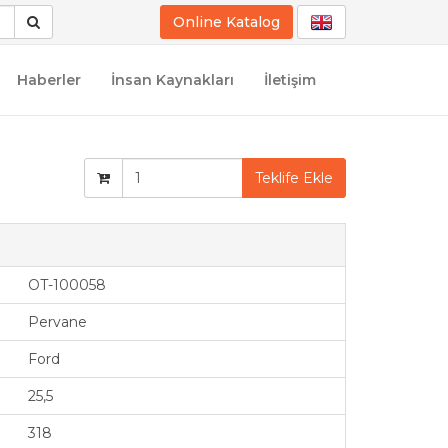
Online Katalog
Haberler
İnsan Kaynakları
İletişim
Teklife Ekle
OT-100058
Pervane
Ford
25,5
318