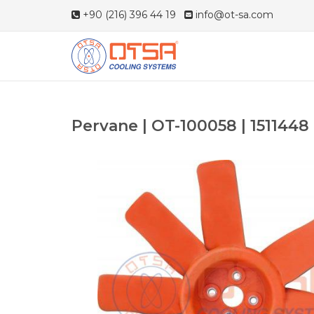
+90 (216) 396 44 19
info@ot-sa.com
Pervane | OT-100058 | 1511448