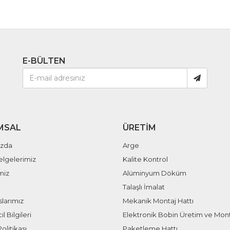
E-BÜLTEN
MSAL
ÜRETIM
ızda
Arge
elgelerimiz
Kalite Kontrol
miz
Alüminyum Döküm
Talaşlı İmalat
larımız
Mekanik Montaj Hattı
il Bilgileri
Elektronik Bobin Üretim ve Mont
olitikası
Paketleme Hattı