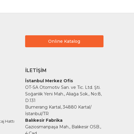
Online Katalog
İLETIŞIM
İstanbul Merkez Ofis
OT-SA Otomotiv San. ve Tic. Ltd. Şti.
Soğanlık Yeni Mah., Aliağa Sok., No:8,
D:131
Bumerang Kartal, 34880 Kartal/
İstanbul/TR
Balıkesir Fabrika
aj Hattı
Gaziosmanpaşa Mah., Balıkesir OSB.,
4.Cad.