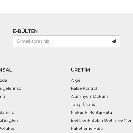
E-BÜLTEN
MSAL
ÜRETIM
ızda
Arge
elgelerimiz
Kalite Kontrol
miz
Alüminyum Döküm
Talaşlı İmalat
larımız
Mekanik Montaj Hattı
il Bilgileri
Elektronik Bobin Üretim ve Mont
olitikası
Paketleme Hattı