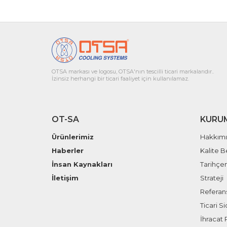
OTSA markası ve logosu, OTSA'nın tescilli ticari markalarıdır..
İzinsiz herhangi bir ticari faaliyet için kullanılamaz.
OT-SA
KURU
Ürünlerimiz
Hakkım
Haberler
Kalite B
İnsan Kaynakları
Tarihçe
İletişim
Strateji
Referans
Ticari Sic
İhracat P