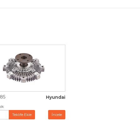
85
Hyundai
ik
Teklife Ekle
İncele