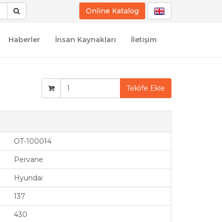
Online Katalog
Haberler
İnsan Kaynakları
İletişim
Teklife Ekle
OT-100014
Pervane
Hyundai
137
430