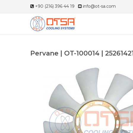
+90 (216) 396 44 19
info@ot-sa.com
Pervane | OT-100014 | 2526142