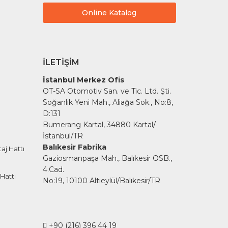
Online Katalog
İLETIŞIM
İstanbul Merkez Ofis
OT-SA Otomotiv San. ve Tic. Ltd. Şti.
Soğanlık Yeni Mah., Aliağa Sok., No:8,
D:131
Bumerang Kartal, 34880 Kartal/
İstanbul/TR
Balıkesir Fabrika
aj Hattı
Gaziosmanpaşa Mah., Balıkesir OSB.,
4.Cad.
Hattı
No:19, 10100 Altıeylül/Balıkesir/TR
+90 (216) 396 44 19