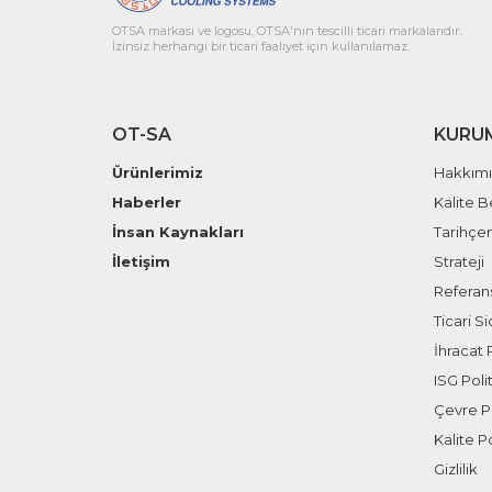
OTSA markası ve logosu, OTSA'nın tescilli ticari markalarıdır..
İzinsiz herhangi bir ticari faaliyet için kullanılamaz.
OT-SA
KURU
Ürünlerimiz
Hakkım
Haberler
Kalite B
İnsan Kaynakları
Tarihçe
İletişim
Strateji
Referans
Ticari Sic
İhracat P
ISG Polit
Çevre Po
Kalite Po
Gizlilik