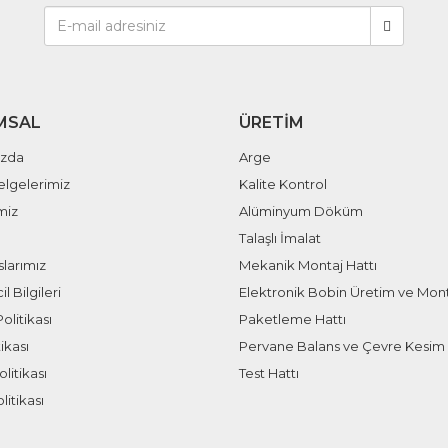
MSAL
ÜRETIM
ızda
Arge
elgelerimiz
Kalite Kontrol
miz
Alüminyum Döküm
Talaşlı İmalat
larımız
Mekanik Montaj Hattı
il Bilgileri
Elektronik Bobin Üretim ve Mont
olitikası
Paketleme Hattı
ikası
Pervane Balans ve Çevre Kesim 
litikası
Test Hattı
litikası