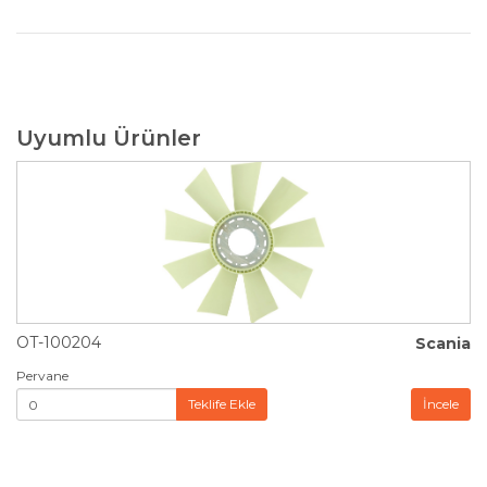
Uyumlu Ürünler
OT-100204
Scania
Pervane
Teklife Ekle
İncele