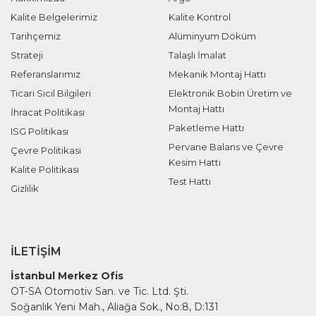
Kalite Belgelerimiz
Kalite Kontrol
Tarihçemiz
Alüminyum Döküm
Strateji
Talaşlı İmalat
Referanslarımız
Mekanik Montaj Hattı
Ticari Sicil Bilgileri
Elektronik Bobin Üretim ve
Montaj Hattı
İhracat Politikası
Paketleme Hattı
ISG Politikası
Pervane Balans ve Çevre
Çevre Politikası
Kesim Hattı
Kalite Politikası
Test Hattı
Gizlilik
İLETIŞIM
İstanbul Merkez Ofis
OT-SA Otomotiv San. ve Tic. Ltd. Şti.
Soğanlık Yeni Mah., Aliağa Sok., No:8, D:131