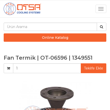
Togg
navig
Online Katalog
Fan Termik | OT-06596 | 1349551
Teklife Ekle