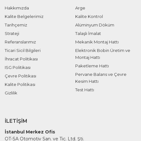
Hakkımızda
Arge
Kalite Belgelerimiz
Kalite Kontrol
Tarihçemiz
Alüminyum Döküm
Strateji
Talaşlı İmalat
Referanslarımız
Mekanik Montaj Hattı
Ticari Sicil Bilgileri
Elektronik Bobin Üretim ve
Montaj Hattı
İhracat Politikası
Paketleme Hattı
ISG Politikası
Pervane Balans ve Çevre
Çevre Politikası
Kesim Hattı
Kalite Politikası
Test Hattı
Gizlilik
İLETIŞIM
İstanbul Merkez Ofis
OT-SA Otomotiv San. ve Tic. Ltd. Şti.