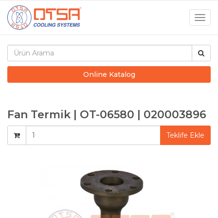
Togg
navig
Online Katalog
Fan Termik | OT-06580 | 020003896
Teklife Ekle