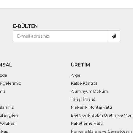
E-BÜLTEN
MSAL
ÜRETIM
ızda
Arge
elgelerimiz
Kalite Kontrol
miz
Alüminyum Döküm
Talaşlı İmalat
larımız
Mekanik Montaj Hattı
il Bilgileri
Elektronik Bobin Üretim ve Mont
olitikası
Paketleme Hattı
ikası
Pervane Balans ve Çevre Kesim 