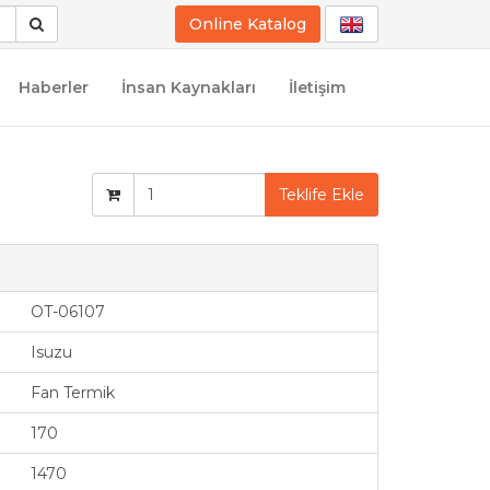
Online Katalog
Haberler
İnsan Kaynakları
İletişim
Teklife Ekle
OT-06107
Isuzu
Fan Termik
170
1470