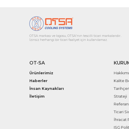
OTSA markası ve logosu, OTSA'nın tescilli ticari markalarıdır..
İzinsiz herhangi bir ticari faaliyet için kullanılamaz.
OT-SA
KURU
Ürünlerimiz
Hakkım
Haberler
Kalite B
İnsan Kaynakları
Tarihçe
İletişim
Strateji
Referans
Ticari Sic
İhracat P
ISG Polit