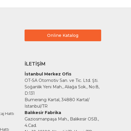
Online Katalog
İLETIŞIM
İstanbul Merkez Ofis
OT-SA Otomotiv San. ve Tic. Ltd. Şti.
Soğanlık Yeni Mah., Aliağa Sok., No:8,
D:131
Bumerang Kartal, 34880 Kartal/
İstanbul/TR
Balıkesir Fabrika
aj Hattı
Gaziosmanpaşa Mah., Balıkesir OSB.,
4.Cad.
Hattı