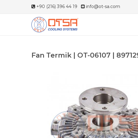
+90 (216) 396 44 19
info@ot-sa.com
Fan Termik | OT-06107 | 8971