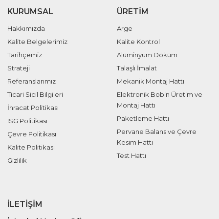
KURUMSAL
ÜRETIM
Hakkımızda
Arge
Kalite Belgelerimiz
Kalite Kontrol
Tarihçemiz
Alüminyum Döküm
Strateji
Talaşlı İmalat
Referanslarımız
Mekanik Montaj Hattı
Ticari Sicil Bilgileri
Elektronik Bobin Üretim ve
Montaj Hattı
İhracat Politikası
Paketleme Hattı
ISG Politikası
Pervane Balans ve Çevre
Çevre Politikası
Kesim Hattı
Kalite Politikası
Test Hattı
Gizlilik
İLETIŞIM