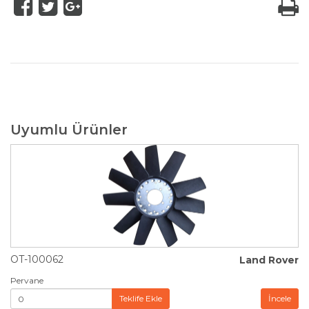
Uyumlu Ürünler
OT-100062
Land Rover
Pervane
Teklife Ekle
İncele