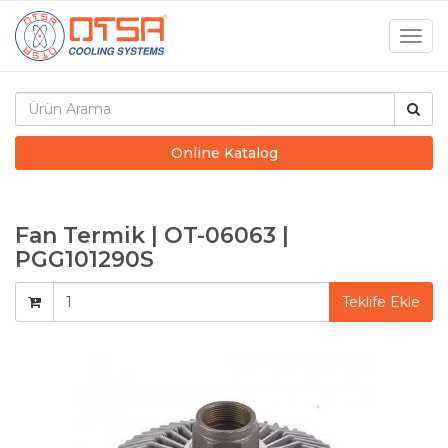
Togg
navig
Online Katalog
Fan Termik | OT-06063 |
PGG101290S
Teklife Ekle