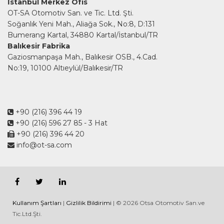
İstanbul Merkez Ofis
OT-SA Otomotiv San. ve Tic. Ltd. Şti.
Soğanlık Yeni Mah., Aliağa Sok., No:8, D:131
Bumerang Kartal, 34880 Kartal/İstanbul/TR
Balıkesir Fabrika
Gaziosmanpaşa Mah., Balıkesir OSB., 4.Cad.
No:19, 10100 Altıeylül/Balıkesir/TR
+90 (216) 396 44 19
+90 (216) 596 27 85
- 3 Hat
+90 (216) 396 44 20
info@ot-sa.com
Kullanım Şartları
|
Gizlilik Bildirimi
| © 2026 Otsa Otomotiv San.ve
Tic.Ltd.Şti.