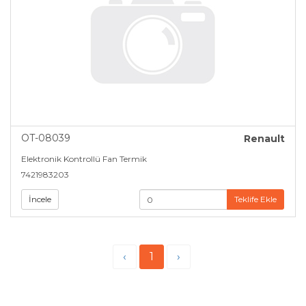
OT-08039
Renault
Elektronik Kontrollü Fan Termik
7421983203
İncele
Teklife Ekle
‹
1
›