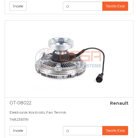
İncele
Teklife Ekle
OT-08022
Renault
Elektronik Kontrollü Fan Termik
7482361119
İncele
Teklife Ekle