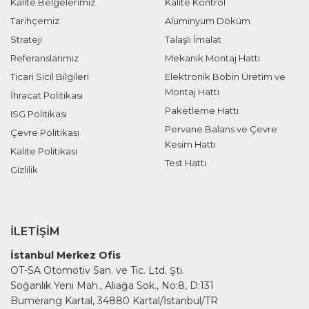
Kalite Belgelerimiz
Kalite Kontrol
Tarihçemiz
Alüminyum Döküm
Strateji
Talaşlı İmalat
Referanslarımız
Mekanik Montaj Hattı
Ticari Sicil Bilgileri
Elektronik Bobin Üretim ve
Montaj Hattı
İhracat Politikası
Paketleme Hattı
ISG Politikası
Pervane Balans ve Çevre
Çevre Politikası
Kesim Hattı
Kalite Politikası
Test Hattı
Gizlilik
İLETIŞIM
İstanbul Merkez Ofis
OT-SA Otomotiv San. ve Tic. Ltd. Şti.
Soğanlık Yeni Mah., Aliağa Sok., No:8, D:131
Bumerang Kartal, 34880 Kartal/İstanbul/TR