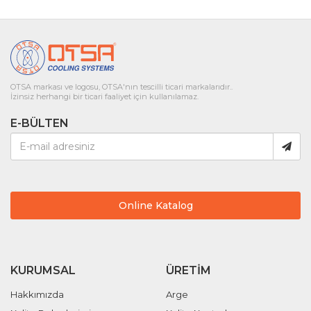
OTSA markası ve logosu, OTSA'nın tescilli ticari markalarıdır..
İzinsiz herhangi bir ticari faaliyet için kullanılamaz.
E-BÜLTEN
Online Katalog
KURUMSAL
ÜRETIM
Hakkımızda
Arge