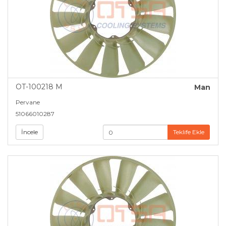
Pnömatik Kontrollü Fan Termik (1)
Land Rover (19)
Liaz (2)
Man (60)
Massey Ferguson (5)
OT-100218 M
Man
Pervane
Maz (5)
51066010287
Mazda (3)
İncele
Teklife Ekle
Mercedes-Benz (129)
Mitsubishi (3)
Nissan (7)
Opel (10)