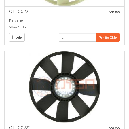
OT-100221
Iveco
Pervane
504235059
İncele
Teklife Ekle
OT-100222
Iveco