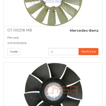
Peugeot (6)
Renault (58)
Scania (45)
OT-100218 MB
Mercedes-Benz
Skoda (3)
Pervane
A4712050606
SSangyong (2)
İncele
Teklife Ekle
Tata (3)
Toyota (2)
Valtra (2)
Volkswagen (21)
Volvo (61)