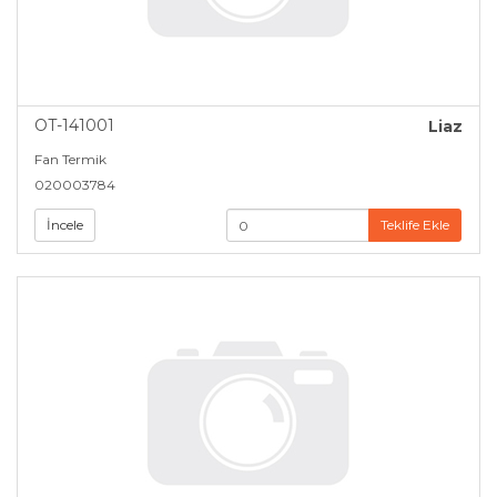
OT-141001
Liaz
Fan Termik
020003784
İncele
Teklife Ekle