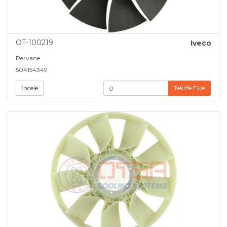
OT-100219
Iveco
Pervane
504154349
İncele
Teklife Ekle