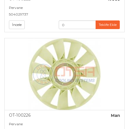
Pervane
504029737
İncele
Teklife Ekle
OT-100226
Man
Pervane