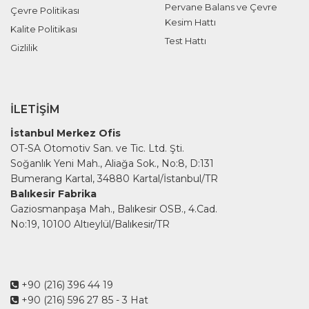
Pervane Balans ve Çevre
Çevre Politikası
Kesim Hattı
Kalite Politikası
Test Hattı
Gizlilik
İLETIŞIM
İstanbul Merkez Ofis
OT-SA Otomotiv San. ve Tic. Ltd. Şti.
Soğanlık Yeni Mah., Aliağa Sok., No:8, D:131
Bumerang Kartal, 34880 Kartal/İstanbul/TR
Balıkesir Fabrika
Gaziosmanpaşa Mah., Balıkesir OSB., 4.Cad.
No:19, 10100 Altıeylül/Balıkesir/TR
+90 (216) 396 44 19
+90 (216) 596 27 85
- 3 Hat