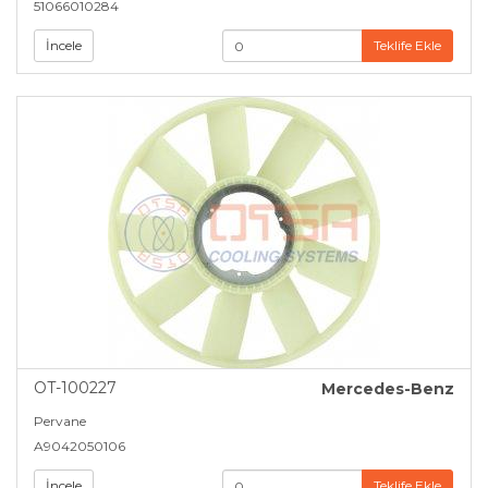
51066010284
İncele
Teklife Ekle
OT-100227
Mercedes-Benz
Pervane
A9042050106
İncele
Teklife Ekle