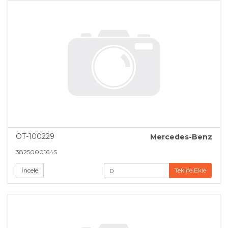
OT-100229
Mercedes-Benz
3825000164S
İncele
Teklife Ekle