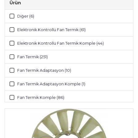
Ürün
Ford (54)
Diğer (6)
Gazelle (6)
Elektronik Kontrollü Fan Termik (61)
Hyundai (3)
Elektronik Kontrollü Fan Termik Komple (44)
Ikd (1)
Fan Termik (251)
Isuzu (5)
Fan Termik Adaptasyon (10)
Iveco (52)
Fan Termik Adaptasyon Komple (1)
Jcb (3)
Fan Termik Komple (86)
John Deere (1)
Genleşme Tankı (43)
Kamaz (20)
Pervane (201)
Kia (12)