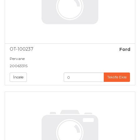
OT-100237
Ford
Pervane
2006331S
İncele
Teklife Ekle