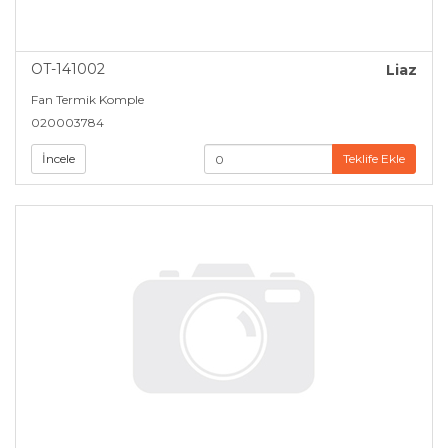
OT-141002
Liaz
Fan Termik Komple
020003784
İncele
Teklife Ekle