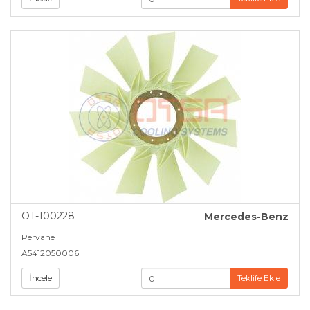
OT-100228
Mercedes-Benz
Pervane
A5412050006
İncele
Teklife Ekle