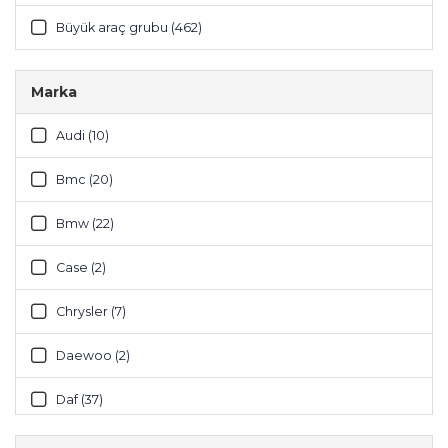
Büyük araç grubu (462)
Marka
Audi (10)
Bmc (20)
Bmw (22)
Case (2)
Chrysler (7)
Daewoo (2)
Daf (37)
Fendt (1)