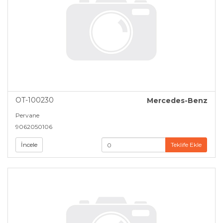
OT-100230
Mercedes-Benz
Pervane
9062050106
İncele
Teklife Ekle