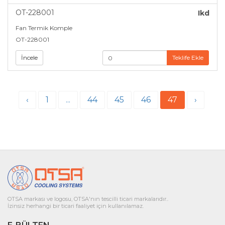
OT-228001
Ikd
Fan Termik Komple
OT-228001
İncele
Teklife Ekle
‹
1
...
44
45
46
47
›
OTSA markası ve logosu, OTSA'nın tescilli ticari markalarıdır..
İzinsiz herhangi bir ticari faaliyet için kullanılamaz.