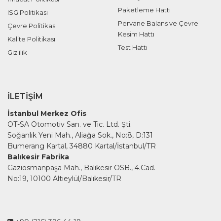
Paketleme Hattı
ISG Politikası
Pervane Balans ve Çevre
Çevre Politikası
Kesim Hattı
Kalite Politikası
Test Hattı
Gizlilik
İLETIŞIM
İstanbul Merkez Ofis
OT-SA Otomotiv San. ve Tic. Ltd. Şti.
Soğanlık Yeni Mah., Aliağa Sok., No:8, D:131
Bumerang Kartal, 34880 Kartal/İstanbul/TR
Balıkesir Fabrika
Gaziosmanpaşa Mah., Balıkesir OSB., 4.Cad.
No:19, 10100 Altıeylül/Balıkesir/TR