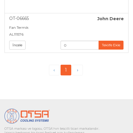
OT-06665
John Deere
Fan Termik
AL111576
İncele
Teklife Ekle
‹
1
›
OTSA markası ve logosu, OTSA'nın tescilli ticari markalarıdır..
İzinsiz herhangi bir ticari faaliyet için kullanılamaz.