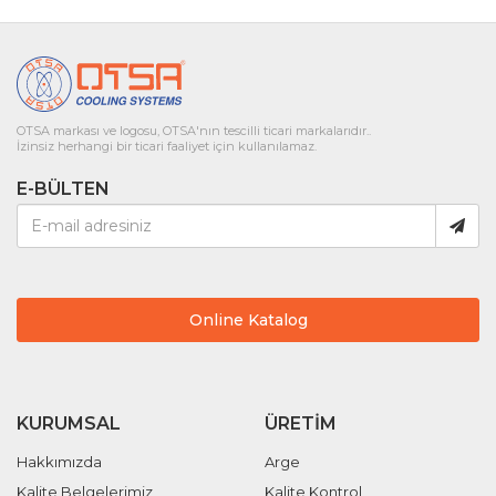
OTSA markası ve logosu, OTSA'nın tescilli ticari markalarıdır..
İzinsiz herhangi bir ticari faaliyet için kullanılamaz.
E-BÜLTEN
Online Katalog
KURUMSAL
ÜRETIM
Hakkımızda
Arge
Kalite Belgelerimiz
Kalite Kontrol