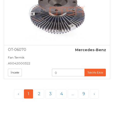
OT-06070
Mercedes-Benz
Fan Termik
A9042000322
İncele
Teklife Ekle
‹
1
2
3
4
...
9
›