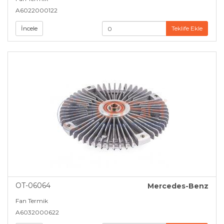
A6022000122
İncele
Teklife Ekle
OT-06064
Mercedes-Benz
Fan Termik
A6032000622