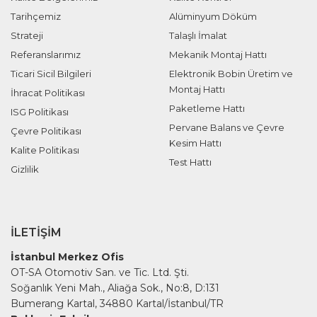
Tarihçemiz
Alüminyum Döküm
Strateji
Talaşlı İmalat
Referanslarımız
Mekanik Montaj Hattı
Ticari Sicil Bilgileri
Elektronik Bobin Üretim ve
Montaj Hattı
İhracat Politikası
Paketleme Hattı
ISG Politikası
Pervane Balans ve Çevre
Çevre Politikası
Kesim Hattı
Kalite Politikası
Test Hattı
Gizlilik
İLETIŞIM
İstanbul Merkez Ofis
OT-SA Otomotiv San. ve Tic. Ltd. Şti.
Soğanlık Yeni Mah., Aliağa Sok., No:8, D:131
Bumerang Kartal, 34880 Kartal/İstanbul/TR